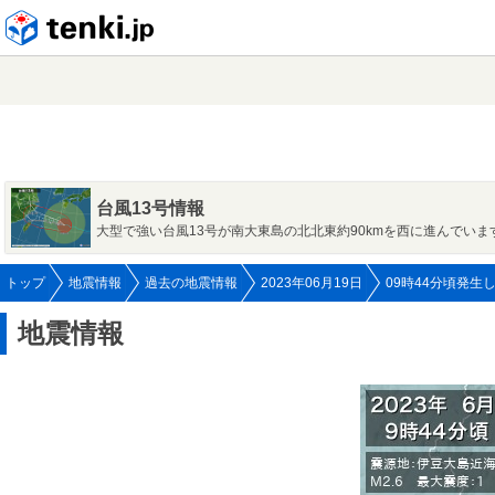
tenki.jp
台風13号情報
大型で強い台風13号が南大東島の北北東約90kmを西に進んでいま
トップ
地震情報
過去の地震情報
2023年06月19日
09時44分頃発生
地震情報