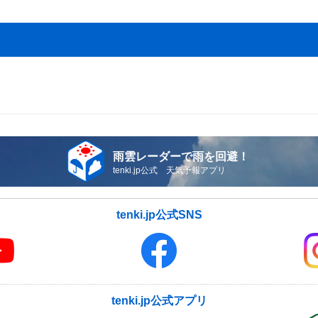
雨雲レーダーで雨を回避！
tenki.jp公式 天気予報アプリ
tenki.jp公式SNS
tenki.jp公式アプリ