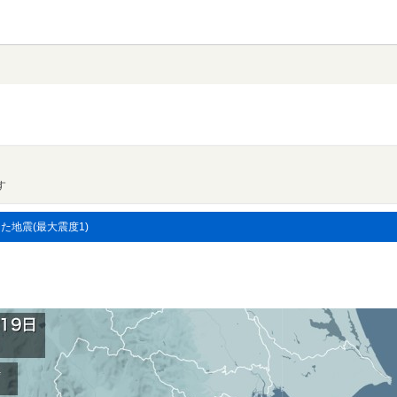
す
した地震(最大震度1)