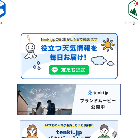
jp
tenki.