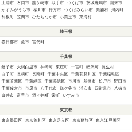
土浦市
石岡市
龍ケ崎市
取手市
つくば市
茨城鹿嶋市
潮来市
かすみがうら市
桜川市
行方市
つくばみらい市
美浦村
河内町
利根町
笠間市
ひたちなか市
小美玉市
東海村
埼玉県
春日部市
蕨市
宮代町
千葉県
銚子市
大網白里市
神崎町
東庄町
一宮町
睦沢町
長生村
白子町
長柄町
長南町
千葉中央区
千葉花見川区
千葉稲毛区
千葉若葉区
千葉緑区
千葉美浜区
市川市
船橋市
松戸市
野田市
千葉佐倉市
市原市
八千代市
鎌ケ谷市
浦安市
四街道市
八街市
白井市
富里市
酒々井町
栄町
いすみ市
東京都
東京墨田区
東京荒川区
東京足立区
東京葛飾区
東京江戸川区