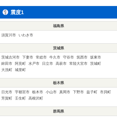
震度1
福島県
須賀川市
いわき市
茨城県
茨城古河市
下妻市
常総市
牛久市
守谷市
筑西市
坂東市
鉾田市
阿見町
水戸市
日立市
高萩市
常陸大宮市
茨城町
大洗町
城里町
栃木県
日光市
宇都宮市
栃木市
小山市
真岡市
下野市
益子町
市貝町
芳賀町
壬生町
高根沢町
群馬県