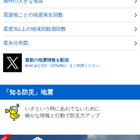
海外の大きな地震
震源地ごとの地震発生回数
震度3以上の地域別観測回数
震央分布図
最新の地震情報を配信
tenki.jp公式X（旧Twitter）をご利用ください。
「知る防災」地震
いざという時にあわてないために
確かな情報と行動で防災力アップ