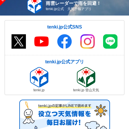
雨雲レーダーで雨を回避！
tenki.jp公式 天気予報アプリ
tenki.jp公式SNS
tenki.jp公式アプリ
tenki.jp
tenki.jp 登山天気