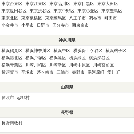
東京台東区
東京江東区
東京品川区
東京目黒区
東京大田区
東京世田谷区
東京渋谷区
東京中野区
東京杉並区
東京豊島区
東京北区
東京板橋区
東京練馬区
八王子市
調布市
町田市
小金井市
小平市
日野市
国分寺市
西東京市
神奈川県
横浜鶴見区
横浜神奈川区
横浜中区
横浜保土ケ谷区
横浜磯子区
横浜港北区
横浜戸塚区
横浜旭区
横浜緑区
横浜瀬谷区
横浜青葉区
川崎川崎区
川崎幸区
川崎中原区
川崎宮前区
横須賀市
平塚市
茅ヶ崎市
三浦市
秦野市
湯河原町
愛川町
山梨県
笛吹市
忍野村
長野県
長野南牧村