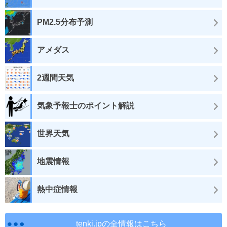
PM2.5分布予測
アメダス
2週間天気
気象予報士のポイント解説
世界天気
地震情報
熱中症情報
tenki.jpの全情報はこちら