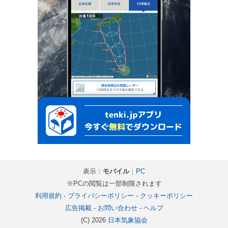
表示：
モバイル
｜
PC
※PCの閲覧は一部制限されます
利用規約
-
プライバシーポリシー
-
クッキーポリシー
広告掲載
-
お問い合わせ
-
ヘルプ
(C) 2026
日本気象協会