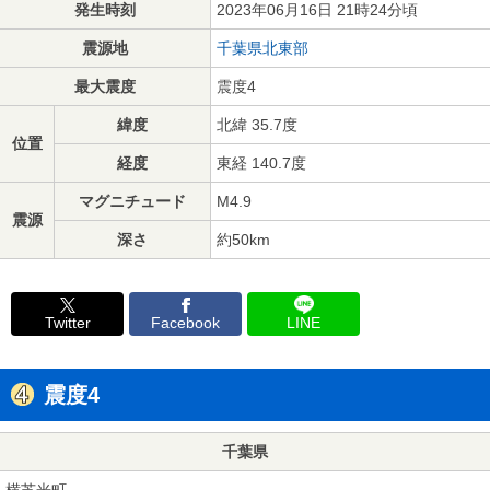
発生時刻
2023年06月16日 21時24分頃
震源地
千葉県北東部
最大震度
震度4
緯度
北緯 35.7度
位置
経度
東経 140.7度
マグニチュード
M4.9
震源
深さ
約50km
Twitter
Facebook
LINE
震度4
千葉県
横芝光町