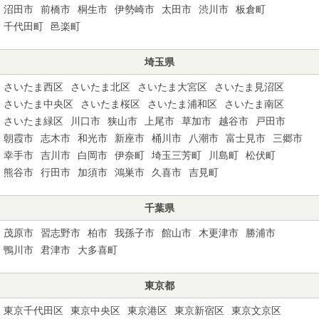
沼田市
前橋市
桐生市
伊勢崎市
太田市
渋川市
板倉町
千代田町
邑楽町
埼玉県
さいたま西区
さいたま北区
さいたま大宮区
さいたま見沼区
さいたま中央区
さいたま桜区
さいたま浦和区
さいたま南区
さいたま緑区
川口市
狭山市
上尾市
草加市
越谷市
戸田市
朝霞市
志木市
和光市
新座市
桶川市
八潮市
富士見市
三郷市
幸手市
吉川市
白岡市
伊奈町
埼玉三芳町
川島町
松伏町
熊谷市
行田市
加須市
鴻巣市
久喜市
吉見町
千葉県
茂原市
習志野市
柏市
我孫子市
館山市
木更津市
勝浦市
鴨川市
君津市
大多喜町
東京都
東京千代田区
東京中央区
東京港区
東京新宿区
東京文京区