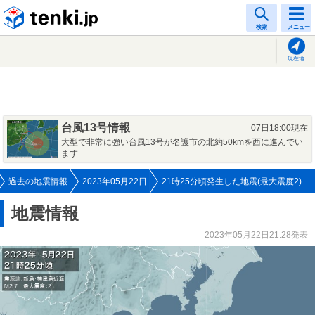
tenki.jp
検索
メニュー
現在地
台風13号情報
07日18:00現在
大型で非常に強い台風13号が名護市の北約50kmを西に進んでい
ます
過去の地震情報
2023年05月22日
21時25分頃発生した地震(最大震度2)
地震情報
2023年05月22日21:28発表