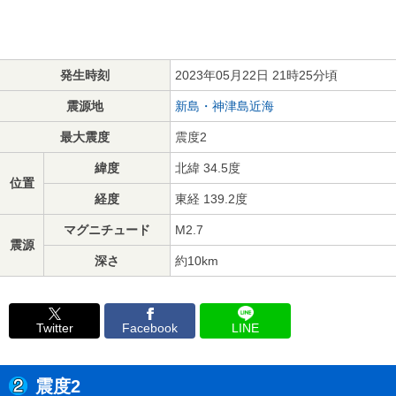
発生時刻
2023年05月22日 21時25分頃
震源地
新島・神津島近海
最大震度
震度2
緯度
北緯 34.5度
位置
経度
東経 139.2度
マグニチュード
M2.7
震源
深さ
約10km
Twitter
Facebook
LINE
震度2