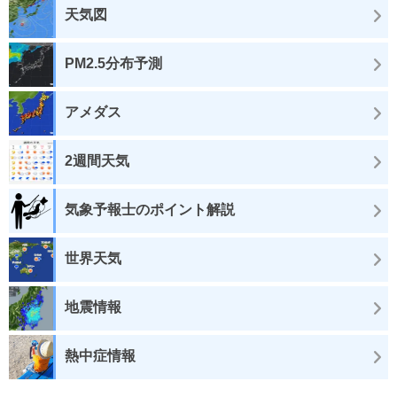
天気図
PM2.5分布予測
アメダス
2週間天気
気象予報士のポイント解説
世界天気
地震情報
熱中症情報