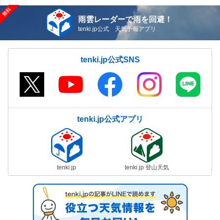
雨雲レーダーで雨を回避！
tenki.jp公式 天気予報アプリ
tenki.jp公式SNS
tenki.jp公式アプリ
tenki.jp
tenki.jp 登山天気