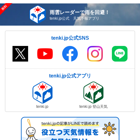
雨雲レーダーで雨を回避！
tenki.jp公式 天気予報アプリ
tenki.jp公式SNS
tenki.jp公式アプリ
tenki.jp
tenki.jp 登山天気