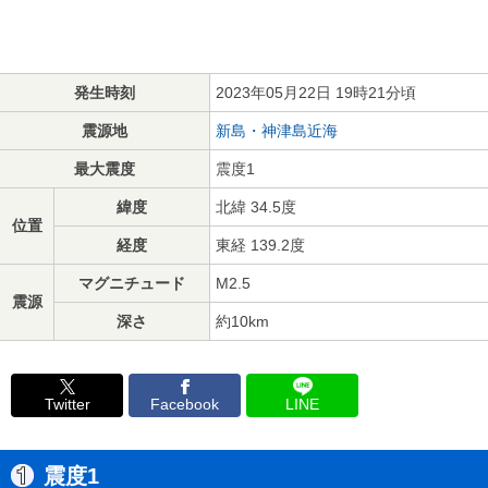
発生時刻
2023年05月22日 19時21分頃
震源地
新島・神津島近海
最大震度
震度1
緯度
北緯 34.5度
位置
経度
東経 139.2度
マグニチュード
M2.5
震源
深さ
約10km
Twitter
Facebook
LINE
震度1