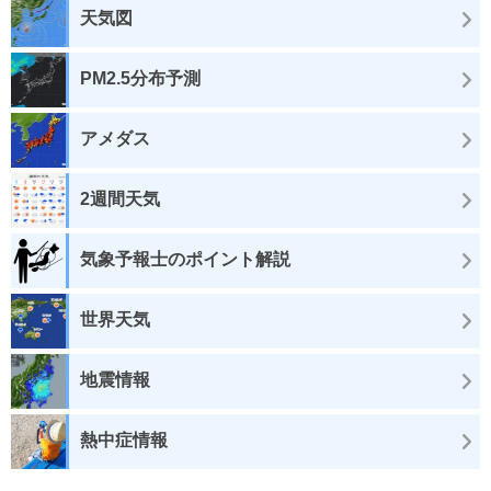
天気図
PM2.5分布予測
アメダス
2週間天気
気象予報士のポイント解説
世界天気
地震情報
熱中症情報