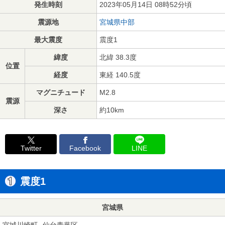
発生時刻
2023年05月14日 08時52分頃
震源地
宮城県中部
最大震度
震度1
緯度
北緯 38.3度
位置
経度
東経 140.5度
マグニチュード
M2.8
震源
深さ
約10km
Twitter
Facebook
LINE
震度1
宮城県
宮城川崎町
仙台青葉区