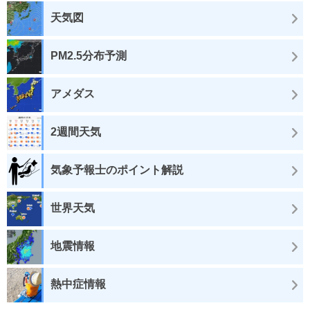
天気図
PM2.5分布予測
アメダス
2週間天気
気象予報士のポイント解説
世界天気
地震情報
熱中症情報