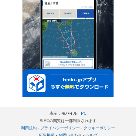
表示：
モバイル
｜
PC
※PCの閲覧は一部制限されます
利用規約
-
プライバシーポリシー
-
クッキーポリシー
広告掲載
-
お問い合わせ
-
ヘルプ