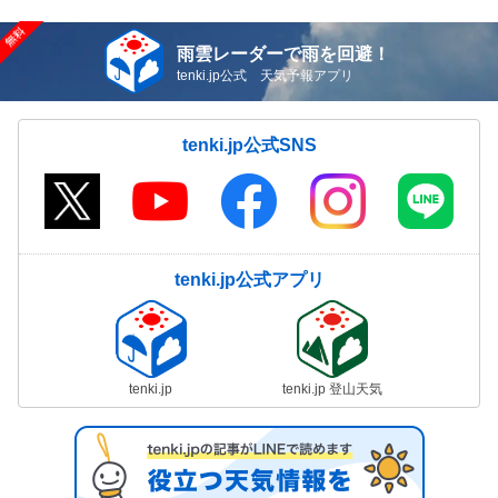
雨雲レーダーで雨を回避！
tenki.jp公式 天気予報アプリ
tenki.jp公式SNS
tenki.jp公式アプリ
tenki.jp
tenki.jp 登山天気