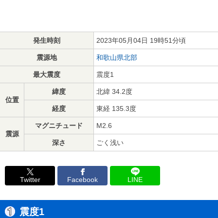
発生時刻
2023年05月04日 19時51分頃
震源地
和歌山県北部
最大震度
震度1
緯度
北緯 34.2度
位置
経度
東経 135.3度
マグニチュード
M2.6
震源
深さ
ごく浅い
Twitter
Facebook
LINE
震度1