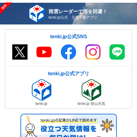
雨雲レーダーで雨を回避！
tenki.jp公式 天気予報アプリ
tenki.jp公式SNS
tenki.jp公式アプリ
tenki.jp
tenki.jp 登山天気