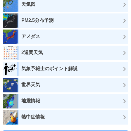
天気図
PM2.5分布予測
アメダス
2週間天気
気象予報士のポイント解説
世界天気
地震情報
熱中症情報