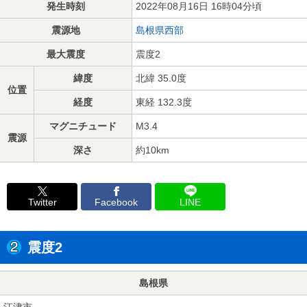
発生時刻
2022年08月16日 16時04分頃
震源地
島根県西部
最大震度
震度2
緯度
北緯 35.0度
位置
経度
東経 132.3度
マグニチュード
M3.4
震源
深さ
約10km
Twitter
Facebook
LINE
震度2
島根県
江津市