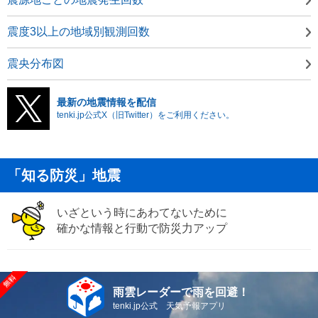
震度3以上の地域別観測回数
震央分布図
最新の地震情報を配信
tenki.jp公式X（旧Twitter）をご利用ください。
「知る防災」地震
いざという時にあわてないために
確かな情報と行動で防災力アップ
雨雲レーダーで雨を回避！
tenki.jp公式 天気予報アプリ