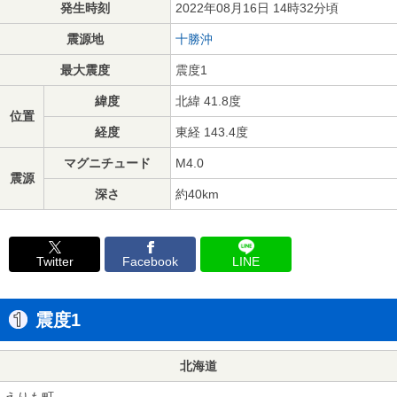
発生時刻
2022年08月16日 14時32分頃
震源地
十勝沖
最大震度
震度1
緯度
北緯 41.8度
位置
経度
東経 143.4度
マグニチュード
M4.0
震源
深さ
約40km
Twitter
Facebook
LINE
震度1
北海道
えりも町