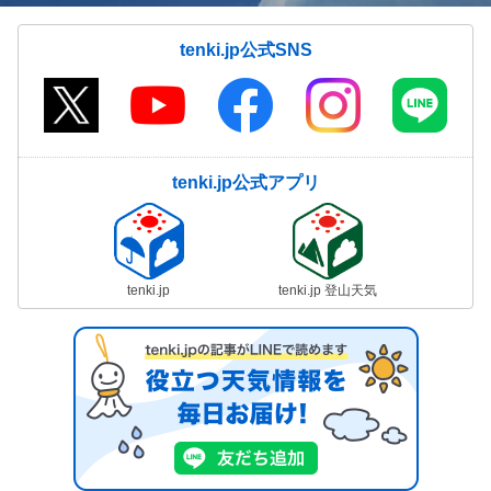
tenki.jp公式SNS
tenki.jp公式アプリ
tenki.jp
tenki.jp 登山天気