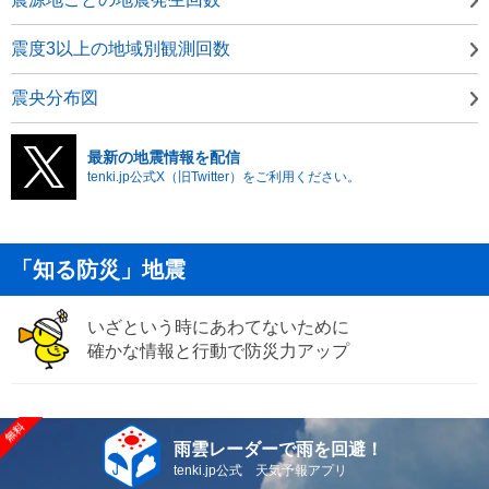
震度3以上の地域別観測回数
震央分布図
最新の地震情報を配信
tenki.jp公式X（旧Twitter）をご利用ください。
「知る防災」地震
いざという時にあわてないために
確かな情報と行動で防災力アップ
雨雲レーダーで雨を回避！
tenki.jp公式 天気予報アプリ