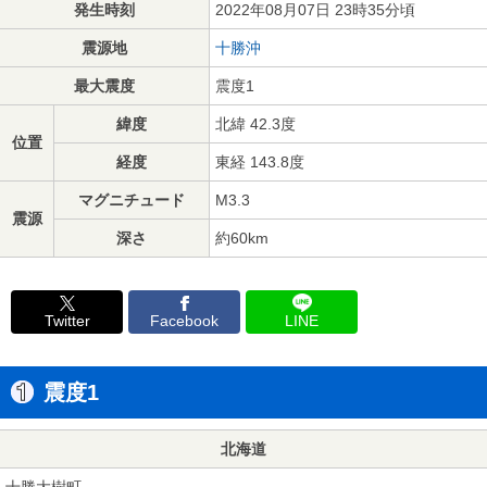
発生時刻
2022年08月07日 23時35分頃
震源地
十勝沖
最大震度
震度1
緯度
北緯 42.3度
位置
経度
東経 143.8度
マグニチュード
M3.3
震源
深さ
約60km
Twitter
Facebook
LINE
震度1
北海道
十勝大樹町