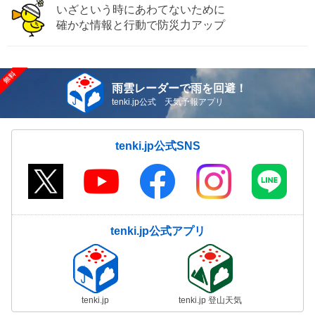
いざという時にあわてないために
確かな情報と行動で防災力アップ
雨雲レーダーで雨を回避！
tenki.jp公式 天気予報アプリ
tenki.jp公式SNS
tenki.jp公式アプリ
tenki.jp
tenki.jp 登山天気