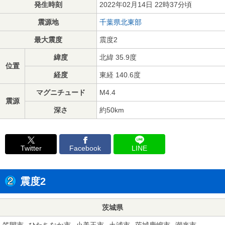
発生時刻
2022年02月14日 22時37分頃
震源地
千葉県北東部
最大震度
震度2
緯度
北緯 35.9度
位置
経度
東経 140.6度
マグニチュード
M4.4
震源
深さ
約50km
Twitter
Facebook
LINE
震度2
茨城県
笠間市
ひたちなか市
小美玉市
土浦市
茨城鹿嶋市
潮来市