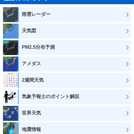
雨雲レーダー
天気図
PM2.5分布予測
アメダス
2週間天気
気象予報士のポイント解説
世界天気
地震情報