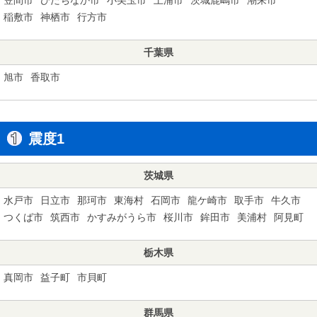
稲敷市
神栖市
行方市
千葉県
旭市
香取市
震度1
茨城県
水戸市
日立市
那珂市
東海村
石岡市
龍ケ崎市
取手市
牛久市
つくば市
筑西市
かすみがうら市
桜川市
鉾田市
美浦村
阿見町
栃木県
真岡市
益子町
市貝町
群馬県