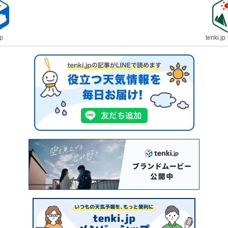
jp
tenki.