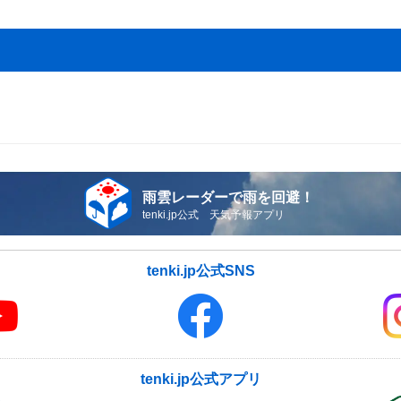
雨雲レーダーで雨を回避！
tenki.jp公式 天気予報アプリ
tenki.jp公式SNS
tenki.jp公式アプリ