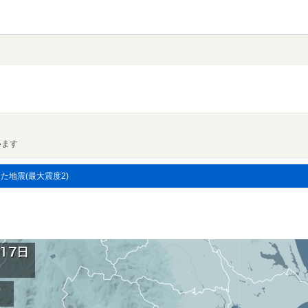
います
した地震(最大震度2)