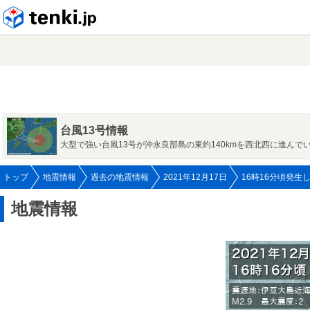
tenki.jp
台風13号情報
大型で強い台風13号が沖永良部島の東約140kmを西北西に進んで
トップ
地震情報
過去の地震情報
2021年12月17日
16時16分頃発生
地震情報