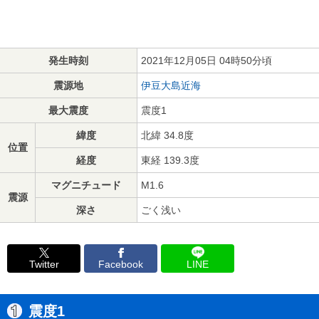
発生時刻
2021年12月05日 04時50分頃
震源地
伊豆大島近海
最大震度
震度1
緯度
北緯 34.8度
位置
経度
東経 139.3度
マグニチュード
M1.6
震源
深さ
ごく浅い
Twitter
Facebook
LINE
震度1