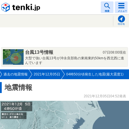
tenki.jp
検索
メニュー
現在地
台風13号情報
07日08:00現在
大型で強い台風13号が沖永良部島の東南東約50kmを西北西に進
んでいます
過去の地震情報
2021年12月05日
04時50分頃発生した地震(最大震度1)
地震情報
2021年12月05日04:52発表