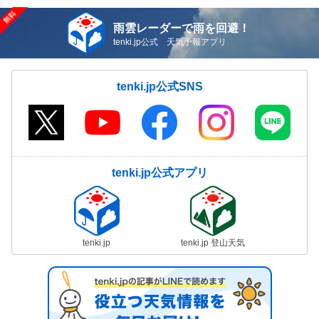
雨雲レーダーで雨を回避！
tenki.jp公式 天気予報アプリ
tenki.jp公式SNS
tenki.jp公式アプリ
tenki.jp
tenki.jp 登山天気