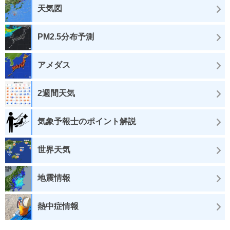
天気図
PM2.5分布予測
アメダス
2週間天気
気象予報士のポイント解説
世界天気
地震情報
熱中症情報