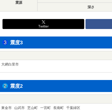
震源
深さ
Twitter
震度3
大網白里市
震度2
東金市
山武市
芝山町
一宮町
長南町
千葉緑区