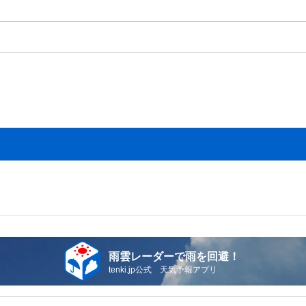
雨雲レーダーで雨を回避！
tenki.jp公式 天気予報アプリ