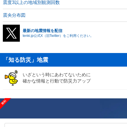
震度3以上の地域別観測回数
震央分布図
最新の地震情報を配信
tenki.jp公式X（旧Twitter）をご利用ください。
「知る防災」地震
いざという時にあわてないために
確かな情報と行動で防災力アップ