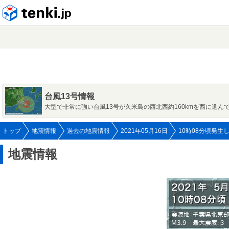
tenki.jp
台風13号情報
大型で非常に強い台風13号が久米島の西北西約160kmを西に進ん
トップ
地震情報
過去の地震情報
2021年05月16日
10時08分頃発生
地震情報