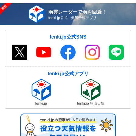
雨雲レーダーで雨を回避！
tenki.jp公式 天気予報アプリ
tenki.jp公式SNS
tenki.jp公式アプリ
tenki.jp
tenki.jp 登山天気