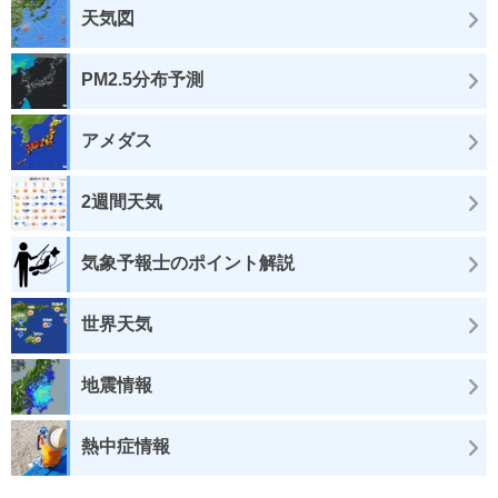
天気図
PM2.5分布予測
アメダス
2週間天気
気象予報士のポイント解説
世界天気
地震情報
熱中症情報