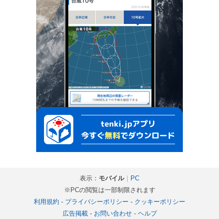
表示：
モバイル
｜
PC
※PCの閲覧は一部制限されます
利用規約
-
プライバシーポリシー
-
クッキーポリシー
広告掲載
-
お問い合わせ
-
ヘルプ