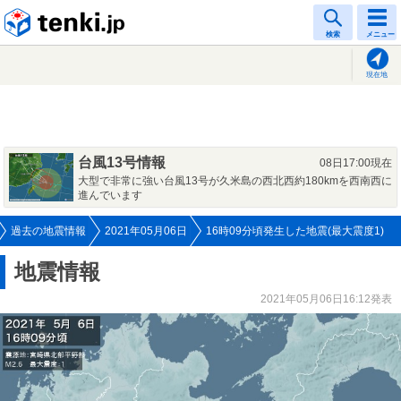
tenki.jp
検索
メニュー
現在地
台風13号情報
08日17:00現在
大型で非常に強い台風13号が久米島の西北西約180kmを西南西に
進んでいます
過去の地震情報
2021年05月06日
16時09分頃発生した地震(最大震度1)
地震情報
2021年05月06日16:12発表