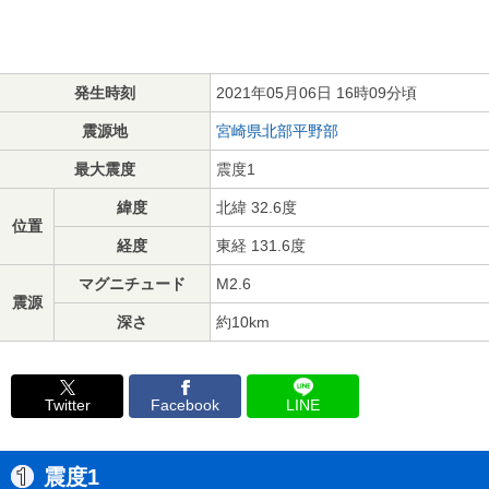
発生時刻
2021年05月06日 16時09分頃
震源地
宮崎県北部平野部
最大震度
震度1
緯度
北緯 32.6度
位置
経度
東経 131.6度
マグニチュード
M2.6
震源
深さ
約10km
Twitter
Facebook
LINE
震度1