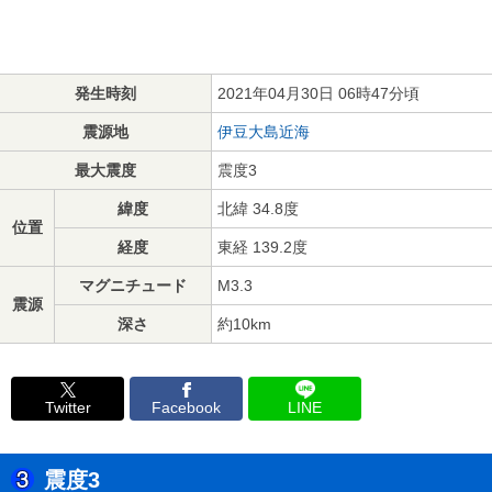
発生時刻
2021年04月30日 06時47分頃
震源地
伊豆大島近海
最大震度
震度3
緯度
北緯 34.8度
位置
経度
東経 139.2度
マグニチュード
M3.3
震源
深さ
約10km
Twitter
Facebook
LINE
震度3