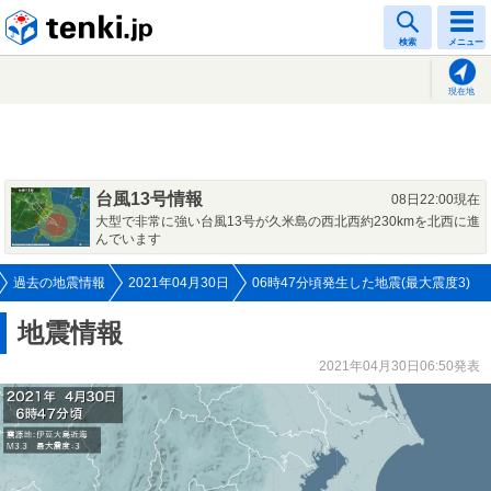
tenki.jp
検索
メニュー
現在地
台風13号情報
08日22:00現在
大型で非常に強い台風13号が久米島の西北西約230kmを北西に進
んでいます
過去の地震情報
2021年04月30日
06時47分頃発生した地震(最大震度3)
地震情報
2021年04月30日06:50発表