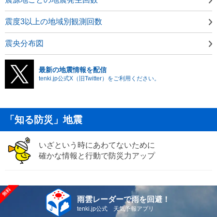
震度3以上の地域別観測回数
震央分布図
最新の地震情報を配信
tenki.jp公式X（旧Twitter）をご利用ください。
「知る防災」地震
いざという時にあわてないために
確かな情報と行動で防災力アップ
雨雲レーダーで雨を回避！
tenki.jp公式 天気予報アプリ