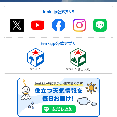
tenki.jp公式SNS
tenki.jp公式アプリ
tenki.jp
tenki.jp 登山天気