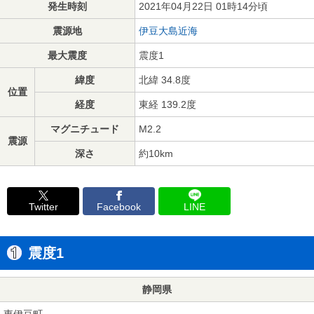
発生時刻
2021年04月22日 01時14分頃
震源地
伊豆大島近海
最大震度
震度1
緯度
北緯 34.8度
位置
経度
東経 139.2度
マグニチュード
M2.2
震源
深さ
約10km
Twitter
Facebook
LINE
震度1
静岡県
東伊豆町