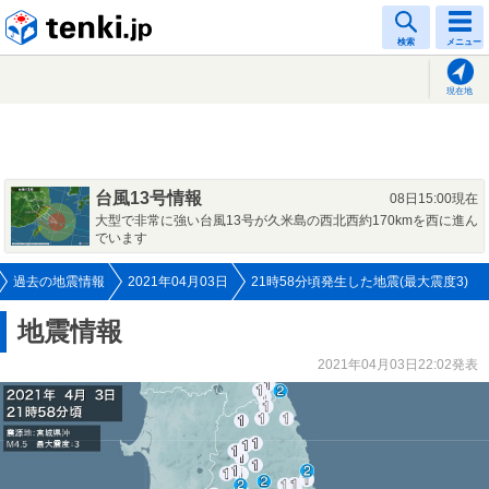
tenki.jp
検索
メニュー
現在地
台風13号情報
08日15:00現在
大型で非常に強い台風13号が久米島の西北西約170kmを西に進ん
でいます
過去の地震情報
2021年04月03日
21時58分頃発生した地震(最大震度3)
地震情報
2021年04月03日22:02発表