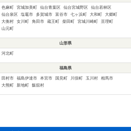
色麻町
宮城加美町
仙台青葉区
仙台宮城野区
仙台若林区
仙台泉区
塩竈市
多賀城市
富谷市
七ヶ浜町
大和町
大郷町
大衡村
女川町
角田市
蔵王町
柴田町
宮城川崎町
亘理町
山元町
山形県
河北町
福島県
田村市
福島伊達市
本宮市
国見町
川俣町
玉川村
相馬市
大熊町
新地町
飯舘村