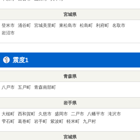
宮城県
登米市
涌谷町
宮城美里町
東松島市
松島町
利府町
名取市
岩沼市
震度1
青森県
八戸市
五戸町
青森南部町
岩手県
大槌町
西和賀町
久慈市
盛岡市
二戸市
八幡平市
滝沢市
雫石町
葛巻町
岩手町
紫波町
軽米町
九戸村
宮城県