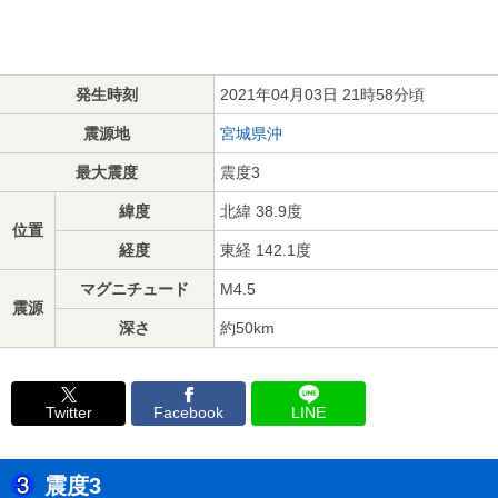
発生時刻
2021年04月03日 21時58分頃
震源地
宮城県沖
最大震度
震度3
緯度
北緯 38.9度
位置
経度
東経 142.1度
マグニチュード
M4.5
震源
深さ
約50km
Twitter
Facebook
LINE
震度3