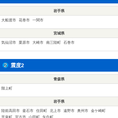
岩手県
大船渡市
花巻市
一関市
宮城県
気仙沼市
栗原市
大崎市
南三陸町
石巻市
震度2
青森県
階上町
岩手県
陸前高田市
釜石市
住田町
北上市
遠野市
奥州市
金ケ崎町
平泉町
宮古市
山田町
矢巾町