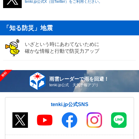
tenki.jp公式X（旧Twitter）をご利用ください。
「知る防災」地震
いざという時にあわてないために
確かな情報と行動で防災力アップ
雨雲レーダーで雨を回避！
tenki.jp公式 天気予報アプリ
tenki.jp公式SNS