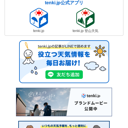
tenki.jp公式アプリ
tenki.jp
tenki.jp 登山天気