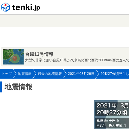
tenki.jp
台風13号情報
大型で非常に強い台風13号が久米島の西北西約200kmを西に進ん
トップ
地震情報
過去の地震情報
2021年03月26日
20時27分頃発生
地震情報