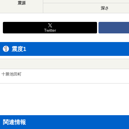
震源
深さ
Twitter
震度1
十勝池田町
関連情報