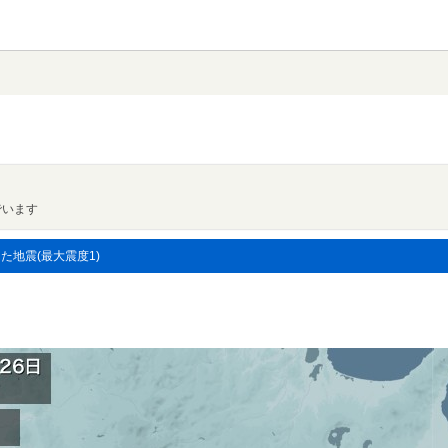
でいます
した地震(最大震度1)