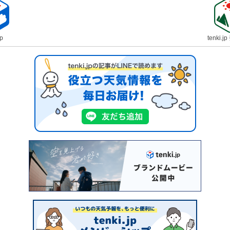
jp
tenki.