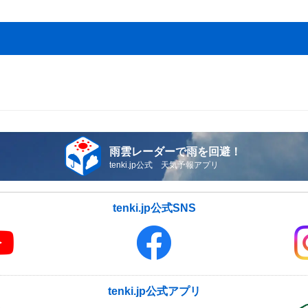
雨雲レーダーで雨を回避！
tenki.jp公式 天気予報アプリ
tenki.jp公式SNS
tenki.jp公式アプリ