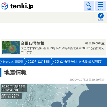
tenki.jp
検索
メニュー
現在地
台風13号情報
08日20:00現在
大型で非常に強い台風13号が久米島の西北西約200kmを西に進ん
でいます
過去の地震情報
2020年12月18日
20時24分頃発生した地震(最大震度1)
地震情報
2020年12月18日20:29発表