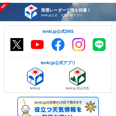
雨雲レーダーで雨を回避！
tenki.jp公式 天気予報アプリ
tenki.jp公式SNS
tenki.jp公式アプリ
tenki.jp
tenki.jp 登山天気