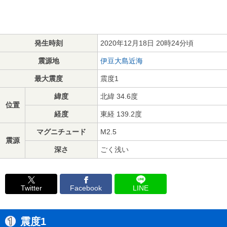
発生時刻
2020年12月18日 20時24分頃
震源地
伊豆大島近海
最大震度
震度1
緯度
北緯 34.6度
位置
経度
東経 139.2度
マグニチュード
M2.5
震源
深さ
ごく浅い
Twitter
Facebook
LINE
震度1