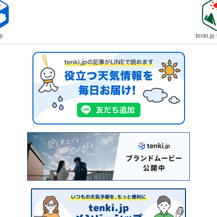
jp
tenki.