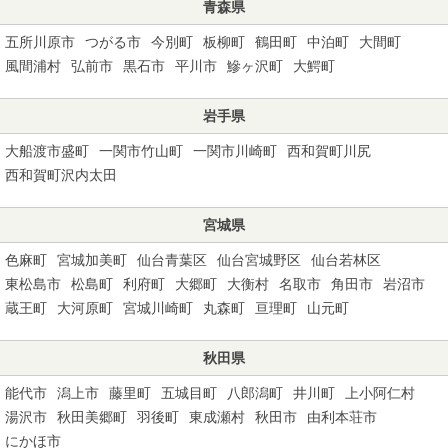
青森県
五所川原市
つがる市
今別町
板柳町
鶴田町
中泊町
大間町
風間浦村
弘前市
黒石市
平川市
鰺ヶ沢町
大鰐町
岩手県
大船渡市盛町
一関市竹山町
一関市川崎町
西和賀町川尻
西和賀町沢内太田
宮城県
色麻町
宮城加美町
仙台青葉区
仙台宮城野区
仙台若林区
東松島市
松島町
利府町
大郷町
大衡村
名取市
角田市
岩沼市
蔵王町
大河原町
宮城川崎町
丸森町
亘理町
山元町
秋田県
能代市
潟上市
藤里町
五城目町
八郎潟町
井川町
上小阿仁村
湯沢市
秋田美郷町
羽後町
東成瀬村
秋田市
由利本荘市
にかほ市