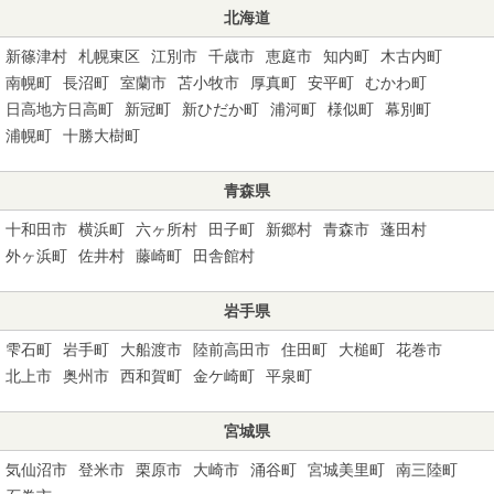
北海道
新篠津村
札幌東区
江別市
千歳市
恵庭市
知内町
木古内町
南幌町
長沼町
室蘭市
苫小牧市
厚真町
安平町
むかわ町
日高地方日高町
新冠町
新ひだか町
浦河町
様似町
幕別町
浦幌町
十勝大樹町
青森県
十和田市
横浜町
六ヶ所村
田子町
新郷村
青森市
蓬田村
外ヶ浜町
佐井村
藤崎町
田舎館村
岩手県
雫石町
岩手町
大船渡市
陸前高田市
住田町
大槌町
花巻市
北上市
奥州市
西和賀町
金ケ崎町
平泉町
宮城県
気仙沼市
登米市
栗原市
大崎市
涌谷町
宮城美里町
南三陸町