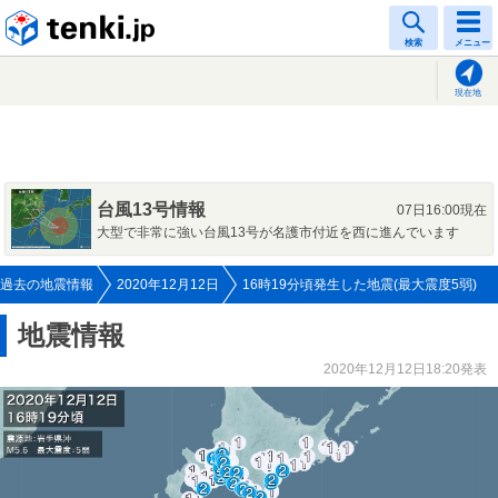
tenki.jp
検索
メニュー
現在地
台風13号情報
07日16:00現在
大型で非常に強い台風13号が名護市付近を西に進んでいます
過去の地震情報
2020年12月12日
16時19分頃発生した地震(最大震度5弱)
地震情報
2020年12月12日18:20発表