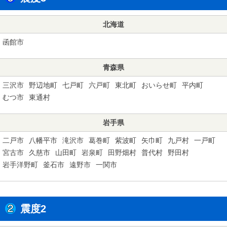
北海道
函館市
青森県
三沢市
野辺地町
七戸町
六戸町
東北町
おいらせ町
平内町
むつ市
東通村
岩手県
二戸市
八幡平市
滝沢市
葛巻町
紫波町
矢巾町
九戸村
一戸町
宮古市
久慈市
山田町
岩泉町
田野畑村
普代村
野田村
岩手洋野町
釜石市
遠野市
一関市
震度2