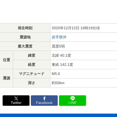
発生時刻
2020年12月12日 16時19分頃
震源地
岩手県沖
最大震度
震度5弱
緯度
北緯 40.1度
位置
経度
東経 142.1度
マグニチュード
M5.6
震源
深さ
約50km
Twitter
Facebook
LINE