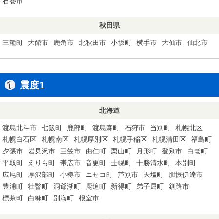
石巻市
秋田県
三種町
大館市
鹿角市
北秋田市
小坂町
横手市
大仙市
仙北市
震度1
北海道
渡島北斗市
七飯町
鹿部町
渡島森町
石狩市
当別町
札幌北区
札幌白石区
札幌南区
札幌厚別区
札幌手稲区
札幌清田区
福島町
夕張市
岩見沢市
三笠市
由仁町
栗山町
月形町
登別市
白老町
平取町
えりも町
帯広市
音更町
士幌町
十勝清水町
本別町
広尾町
厚沢部町
小樽市
ニセコ町
芦別市
天塩町
胆振伊達市
豊浦町
壮瞥町
洞爺湖町
鹿追町
新得町
弟子屈町
釧路市
標茶町
白糠町
別海町
根室市