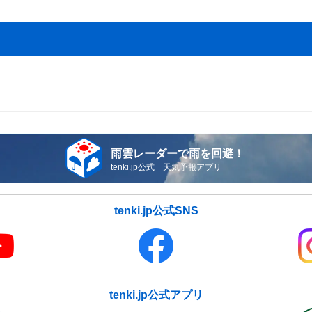
雨雲レーダーで雨を回避！
tenki.jp公式 天気予報アプリ
tenki.jp公式SNS
tenki.jp公式アプリ