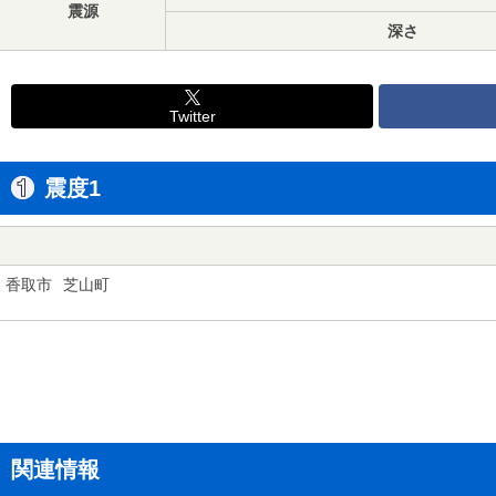
震源
深さ
Twitter
震度1
香取市
芝山町
関連情報