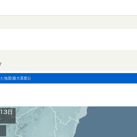
す
した地震(最大震度1)