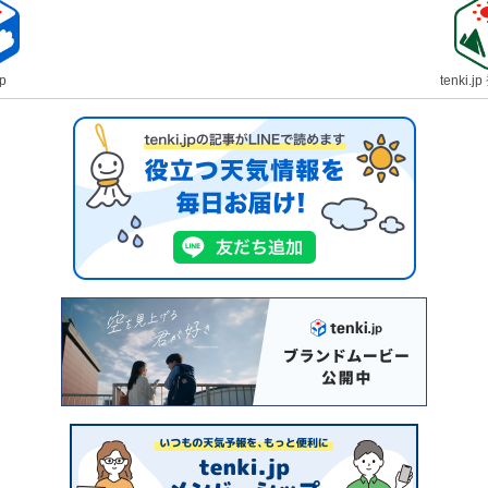
jp
tenki.