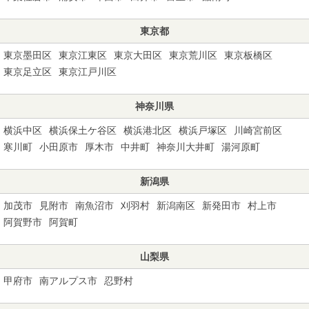
東京都
東京墨田区
東京江東区
東京大田区
東京荒川区
東京板橋区
東京足立区
東京江戸川区
神奈川県
横浜中区
横浜保土ケ谷区
横浜港北区
横浜戸塚区
川崎宮前区
寒川町
小田原市
厚木市
中井町
神奈川大井町
湯河原町
新潟県
加茂市
見附市
南魚沼市
刈羽村
新潟南区
新発田市
村上市
阿賀野市
阿賀町
山梨県
甲府市
南アルプス市
忍野村