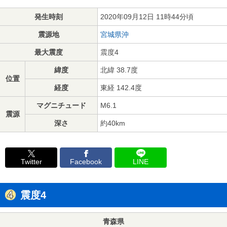
発生時刻
2020年09月12日 11時44分頃
震源地
宮城県沖
最大震度
震度4
緯度
北緯 38.7度
位置
経度
東経 142.4度
マグニチュード
M6.1
震源
深さ
約40km
Twitter
Facebook
LINE
震度4
青森県