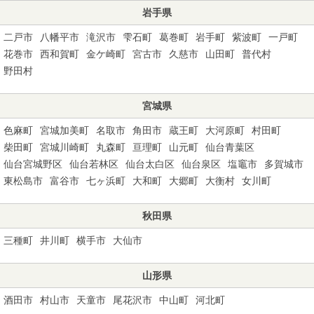
岩手県
二戸市
八幡平市
滝沢市
雫石町
葛巻町
岩手町
紫波町
一戸町
花巻市
西和賀町
金ケ崎町
宮古市
久慈市
山田町
普代村
野田村
宮城県
色麻町
宮城加美町
名取市
角田市
蔵王町
大河原町
村田町
柴田町
宮城川崎町
丸森町
亘理町
山元町
仙台青葉区
仙台宮城野区
仙台若林区
仙台太白区
仙台泉区
塩竈市
多賀城市
東松島市
富谷市
七ヶ浜町
大和町
大郷町
大衡村
女川町
秋田県
三種町
井川町
横手市
大仙市
山形県
酒田市
村山市
天童市
尾花沢市
中山町
河北町