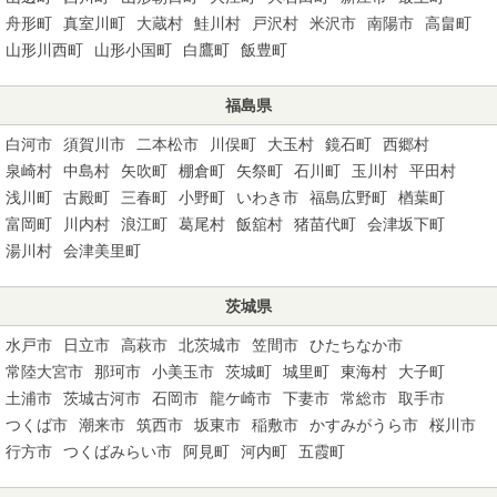
舟形町
真室川町
大蔵村
鮭川村
戸沢村
米沢市
南陽市
高畠町
山形川西町
山形小国町
白鷹町
飯豊町
福島県
白河市
須賀川市
二本松市
川俣町
大玉村
鏡石町
西郷村
泉崎村
中島村
矢吹町
棚倉町
矢祭町
石川町
玉川村
平田村
浅川町
古殿町
三春町
小野町
いわき市
福島広野町
楢葉町
富岡町
川内村
浪江町
葛尾村
飯舘村
猪苗代町
会津坂下町
湯川村
会津美里町
茨城県
水戸市
日立市
高萩市
北茨城市
笠間市
ひたちなか市
常陸大宮市
那珂市
小美玉市
茨城町
城里町
東海村
大子町
土浦市
茨城古河市
石岡市
龍ケ崎市
下妻市
常総市
取手市
つくば市
潮来市
筑西市
坂東市
稲敷市
かすみがうら市
桜川市
行方市
つくばみらい市
阿見町
河内町
五霞町