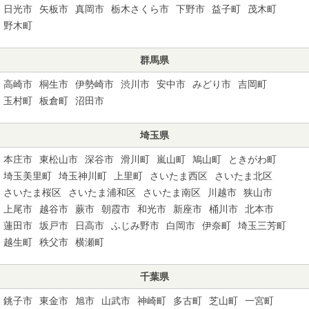
日光市
矢板市
真岡市
栃木さくら市
下野市
益子町
茂木町
野木町
群馬県
高崎市
桐生市
伊勢崎市
渋川市
安中市
みどり市
吉岡町
玉村町
板倉町
沼田市
埼玉県
本庄市
東松山市
深谷市
滑川町
嵐山町
鳩山町
ときがわ町
埼玉美里町
埼玉神川町
上里町
さいたま西区
さいたま北区
さいたま桜区
さいたま浦和区
さいたま南区
川越市
狭山市
上尾市
越谷市
蕨市
朝霞市
和光市
新座市
桶川市
北本市
蓮田市
坂戸市
日高市
ふじみ野市
白岡市
伊奈町
埼玉三芳町
越生町
秩父市
横瀬町
千葉県
銚子市
東金市
旭市
山武市
神崎町
多古町
芝山町
一宮町