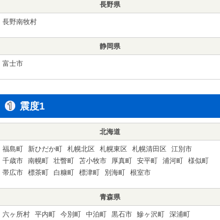
長野県
長野南牧村
静岡県
富士市
震度1
北海道
福島町
新ひだか町
札幌北区
札幌東区
札幌清田区
江別市
千歳市
南幌町
壮瞥町
苫小牧市
厚真町
安平町
浦河町
様似町
帯広市
標茶町
白糠町
標津町
別海町
根室市
青森県
六ヶ所村
平内町
今別町
中泊町
黒石市
鰺ヶ沢町
深浦町