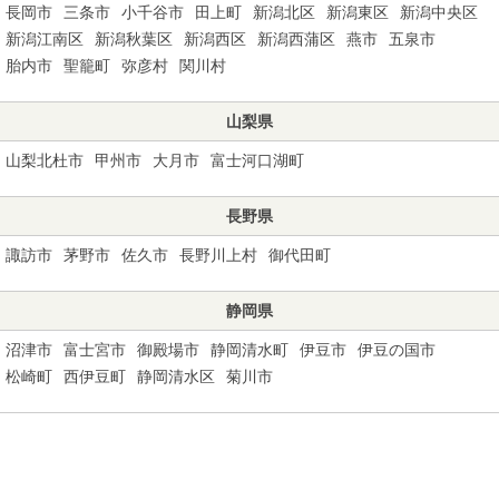
長岡市
三条市
小千谷市
田上町
新潟北区
新潟東区
新潟中央区
新潟江南区
新潟秋葉区
新潟西区
新潟西蒲区
燕市
五泉市
胎内市
聖籠町
弥彦村
関川村
山梨県
山梨北杜市
甲州市
大月市
富士河口湖町
長野県
諏訪市
茅野市
佐久市
長野川上村
御代田町
静岡県
沼津市
富士宮市
御殿場市
静岡清水町
伊豆市
伊豆の国市
松崎町
西伊豆町
静岡清水区
菊川市