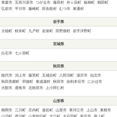
青森市
五所川原市
つがる市
蓬田村
外ヶ浜町
板柳町
鶴田町
弘前市
平川市
藤崎町
田舎館村
むつ市
東通村
岩手県
大槌町
軽米町
九戸村
岩泉町
田野畑村
岩手洋野町
宮城県
白石市
七ヶ宿町
秋田県
能代市
潟上市
藤里町
五城目町
八郎潟町
湯沢市
仙北市
秋田美郷町
羽後町
東成瀬村
秋田市
由利本荘市
にかほ市
大館市
鹿角市
北秋田市
上小阿仁村
山形県
鶴岡市
三川町
庄内町
遊佐町
山形市
寒河江市
上山市
東根市
山辺町
西川町
山形朝日町
大江町
大石田町
新庄市
最上町