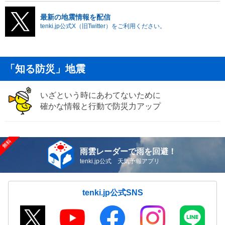
最新の地震情報を配信
tenki.jp公式X（旧Twitter）をご利用ください。
「知る防災」地震
いざという時にあわてないために
確かな情報と行動で防災力アップ
雨雲レーダーで雨を回避！
tenki.jp公式 天気予報アプリ
tenki.jp公式SNS