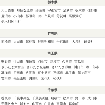
栃木県
大田原市
那須塩原市
那須町
宇都宮市
足利市
栃木市
佐野市
鹿沼市
小山市
那須烏山市
市貝町
芳賀町
高根沢町
栃木那珂川町
群馬県
前橋市
太田市
館林市
群馬明和町
千代田町
大泉町
邑楽町
埼玉県
熊谷市
行田市
加須市
羽生市
鴻巣市
久喜市
吉見町
さいたま大宮区
さいたま見沼区
さいたま緑区
川口市
春日部市
草加市
戸田市
八潮市
富士見市
三郷市
幸手市
鶴ヶ島市
吉川市
毛呂山町
川島町
宮代町
松伏町
千葉県
香取市
千葉中央区
千葉美浜区
船橋市
松戸市
野田市
成田市
千葉佐倉市
浦安市
印西市
白井市
富里市
鋸南町