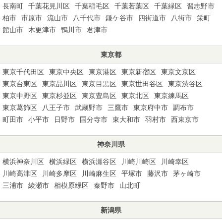
長南町
千葉花見川区
千葉稲毛区
千葉若葉区
千葉緑区
習志野市
柏市
市原市
流山市
八千代市
鎌ケ谷市
四街道市
八街市
栄町
館山市
木更津市
鴨川市
君津市
東京都
東京千代田区
東京中央区
東京港区
東京新宿区
東京文京区
東京台東区
東京品川区
東京目黒区
東京世田谷区
東京渋谷区
東京中野区
東京杉並区
東京豊島区
東京北区
東京練馬区
東京葛飾区
八王子市
武蔵野市
三鷹市
東京府中市
調布市
町田市
小平市
日野市
国分寺市
東大和市
羽村市
西東京市
神奈川県
横浜神奈川区
横浜緑区
横浜瀬谷区
川崎川崎区
川崎幸区
川崎高津区
川崎多摩区
川崎麻生区
平塚市
藤沢市
茅ヶ崎市
三浦市
綾瀬市
相模原緑区
秦野市
山北町
新潟県