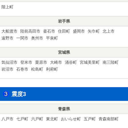
階上町
岩手県
大船渡市
陸前高田市
釜石市
住田町
盛岡市
矢巾町
北上市
遠野市
一関市
奥州市
平泉町
宮城県
気仙沼市
登米市
栗原市
大崎市
涌谷町
宮城美里町
南三陸町
岩沼市
石巻市
松島町
利府町
震度3
青森県
八戸市
七戸町
六戸町
東北町
おいらせ町
五戸町
青森南部町