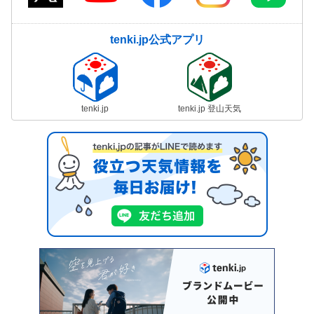
tenki.jp公式アプリ
tenki.jp
tenki.jp 登山天気