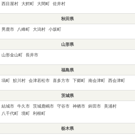
西目屋村
大鰐町
大間町
佐井村
秋田県
男鹿市
八峰町
大潟村
小坂町
山形県
山形金山町
長井市
福島県
塙町
鮫川村
会津若松市
喜多方市
下郷町
南会津町
西会津町
茨城県
結城市
牛久市
茨城鹿嶋市
守谷市
神栖市
鉾田市
美浦村
八千代町
境町
利根町
栃木県