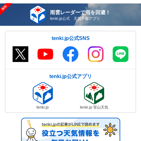
雨雲レーダーで雨を回避！
tenki.jp公式 天気予報アプリ
tenki.jp公式SNS
tenki.jp公式アプリ
tenki.jp
tenki.jp 登山天気