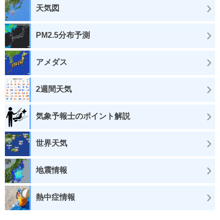
天気図
PM2.5分布予測
アメダス
2週間天気
気象予報士のポイント解説
世界天気
地震情報
熱中症情報