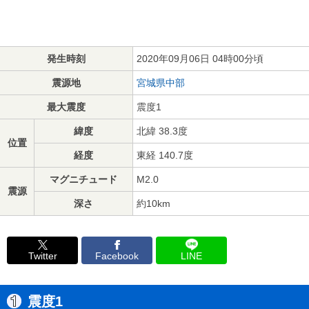
発生時刻
2020年09月06日 04時00分頃
震源地
宮城県中部
最大震度
震度1
緯度
北緯 38.3度
位置
経度
東経 140.7度
マグニチュード
M2.0
震源
深さ
約10km
Twitter
Facebook
LINE
震度1