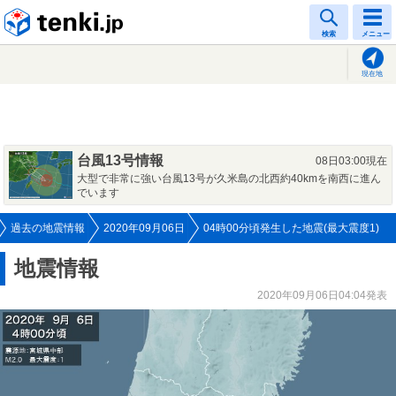
tenki.jp
検索
メニュー
現在地
台風13号情報
08日03:00現在
大型で非常に強い台風13号が久米島の北西約40kmを南西に進ん
でいます
過去の地震情報
2020年09月06日
04時00分頃発生した地震(最大震度1)
地震情報
2020年09月06日04:04発表