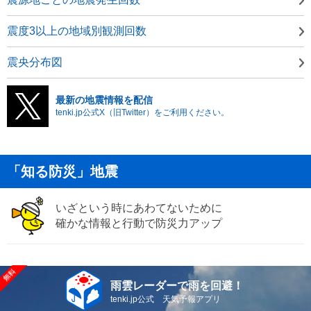
震度3以上の地域別観測回数
震央分布図
最新の地震情報を配信
tenki.jp公式X（旧Twitter）をご利用ください。
「知る防災」地震
いざという時にあわてないために
確かな情報と行動で防災力アップ
雨雲レーダーで雨を回避！
tenki.jp公式 天気予報アプリ