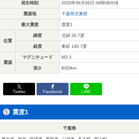
発生時刻
2020年06月06日 06時08分頃
震源地
千葉県北東部
最大震度
震度1
緯度
北緯 35.7度
位置
経度
東経 140.7度
マグニチュード
M3.3
震源
深さ
約50km
Twitter
Facebook
LINE
震度1
千葉県
東金市
旭市
匝瑳市
香取市
山武市
多古町
芝山町