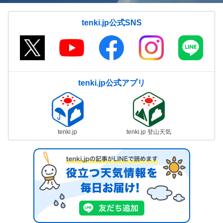
tenki.jp公式SNS
tenki.jp公式アプリ
tenki.jp
tenki.jp 登山天気