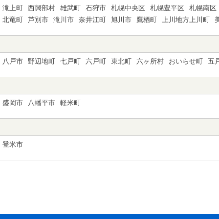
滝上町
西興部村
雄武町
石狩市
札幌中央区
札幌豊平区
札幌南区
北竜町
芦別市
滝川市
奈井江町
旭川市
鷹栖町
上川地方上川町
八戸市
野辺地町
七戸町
六戸町
東北町
六ヶ所村
おいらせ町
五
盛岡市
八幡平市
軽米町
登米市