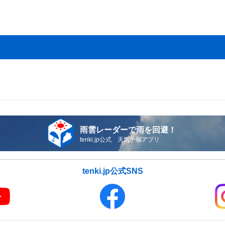
雨雲レーダーで雨を回避！
tenki.jp公式 天気予報アプリ
tenki.jp公式SNS