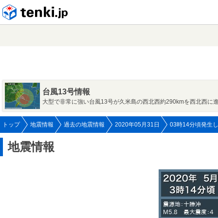
tenki.jp
台風13号情報
大型で非常に強い台風13号が久米島の西北西約290kmを西北西に
トップ
地震情報
過去の地震情報
2020年05月31日
03時14分頃発生
地震情報