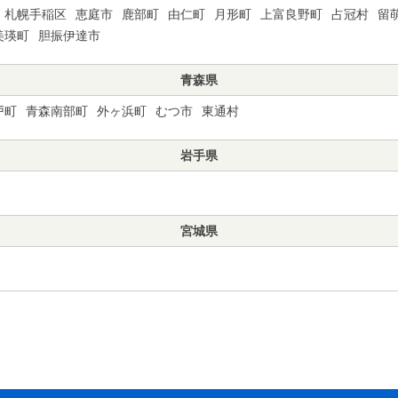
札幌手稲区
恵庭市
鹿部町
由仁町
月形町
上富良野町
占冠村
留
美瑛町
胆振伊達市
青森県
戸町
青森南部町
外ヶ浜町
むつ市
東通村
岩手県
宮城県