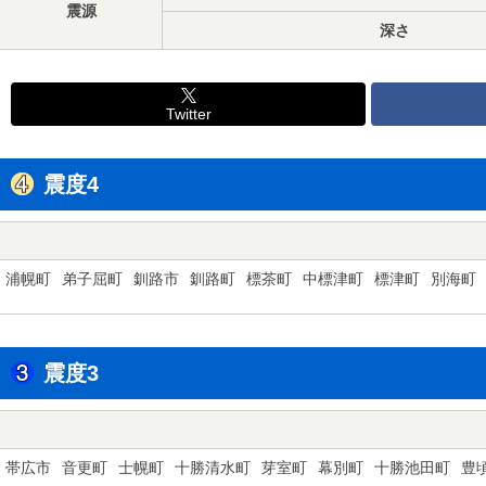
震源
深さ
Twitter
震度4
浦幌町
弟子屈町
釧路市
釧路町
標茶町
中標津町
標津町
別海町
震度3
帯広市
音更町
士幌町
十勝清水町
芽室町
幕別町
十勝池田町
豊