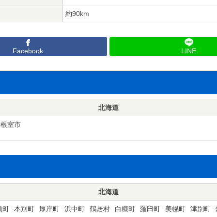
約90km
Facebook
LINE
北海道
根室市
北海道
頃町
本別町
厚岸町
浜中町
鶴居村
白糠町
羅臼町
美幌町
津別町