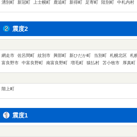
湧別町
新冠町
上士幌町
鹿追町
新得町
足寄町
陸別町
中札内村
震度2
網走市
佐呂間町
紋別市
興部町
新ひだか町
当別町
札幌北区
札
富良野市
中富良野町
南富良野町
増毛町
猿払村
苫小牧市
厚真町
階上町
震度1