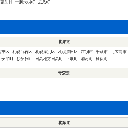
更別村
十勝大樹町
広尾町
北海道
幌東区
札幌白石区
札幌厚別区
札幌清田区
江別市
千歳市
北広島市
安平町
むかわ町
日高地方日高町
平取町
浦河町
様似町
青森県
北海道