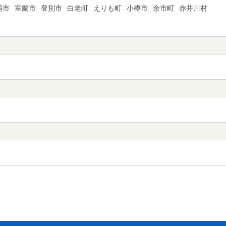
萌市
室蘭市
登別市
白老町
えりも町
小樽市
余市町
赤井川村