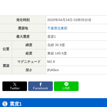
発生時刻
2020年04月24日 01時35分頃
震源地
千葉県北東部
最大震度
震度1
緯度
北緯 35.9度
位置
経度
東経 140.5度
マグニチュード
M2.8
震源
深さ
約40km
Twitter
Facebook
LINE
震度1