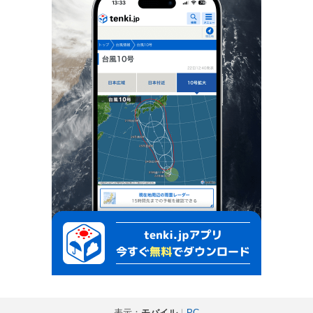
表示：
モバイル
｜
PC