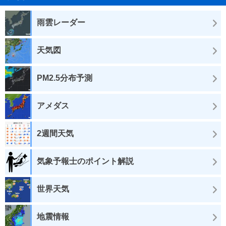
雨雲レーダー
天気図
PM2.5分布予測
アメダス
2週間天気
気象予報士のポイント解説
世界天気
地震情報