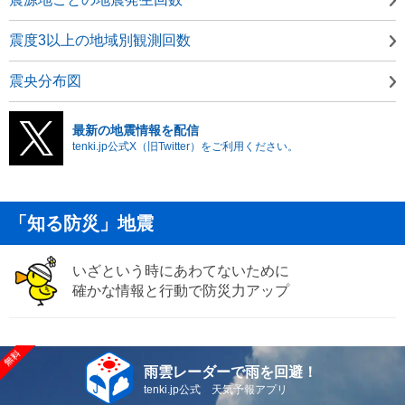
震度3以上の地域別観測回数
震央分布図
最新の地震情報を配信
tenki.jp公式X（旧Twitter）をご利用ください。
「知る防災」地震
いざという時にあわてないために
確かな情報と行動で防災力アップ
雨雲レーダーで雨を回避！
tenki.jp公式 天気予報アプリ