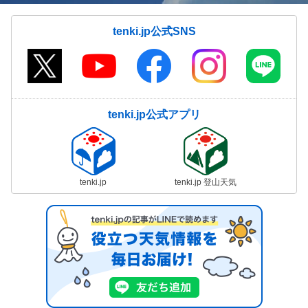
tenki.jp公式SNS
tenki.jp公式アプリ
tenki.jp
tenki.jp 登山天気