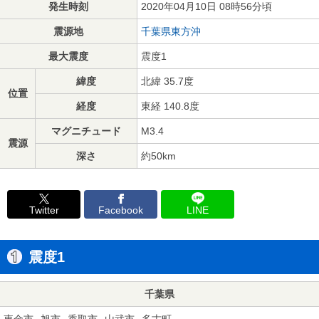
発生時刻
2020年04月10日 08時56分頃
震源地
千葉県東方沖
最大震度
震度1
緯度
北緯 35.7度
位置
経度
東経 140.8度
マグニチュード
M3.4
震源
深さ
約50km
Twitter
Facebook
LINE
震度1
千葉県
東金市
旭市
香取市
山武市
多古町