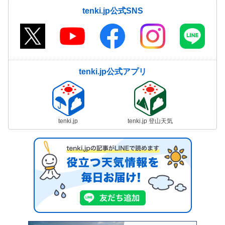
tenki.jp公式SNS
tenki.jp公式アプリ
tenki.jp
tenki.jp 登山天気