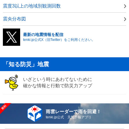
震度3以上の地域別観測回数
震央分布図
最新の地震情報を配信
tenki.jp公式X（旧Twitter）をご利用ください。
「知る防災」地震
いざという時にあわてないために
確かな情報と行動で防災力アップ
雨雲レーダーで雨を回避！
tenki.jp公式 天気予報アプリ