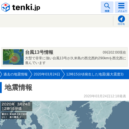
tenki.jp
検索
メニュー
現在地
台風13号情報
09日02:00現在
大型で非常に強い台風13号が久米島の西北西約290kmを西北西に
進んでいます
過去の地震情報
2020年03月24日
12時15分頃発生した地震(最大震度3)
地震情報
2020年03月24日12:18発表