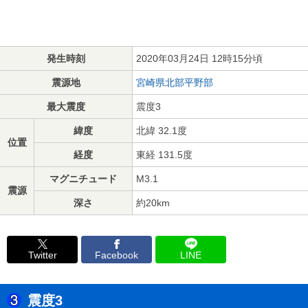
発生時刻
2020年03月24日 12時15分頃
震源地
宮崎県北部平野部
最大震度
震度3
緯度
北緯 32.1度
位置
経度
東経 131.5度
マグニチュード
M3.1
震源
深さ
約20km
Twitter
Facebook
LINE
震度3