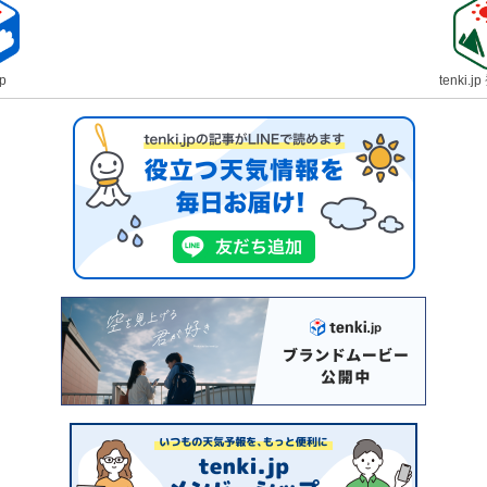
jp
tenki.