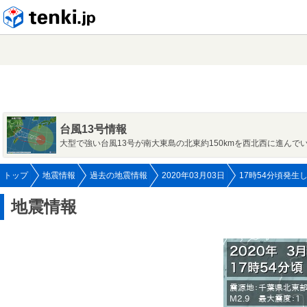
tenki.jp
台風13号情報
大型で強い台風13号が南大東島の北東約150kmを西北西に進んで
トップ
地震情報
過去の地震情報
2020年03月03日
17時54分頃発生
地震情報