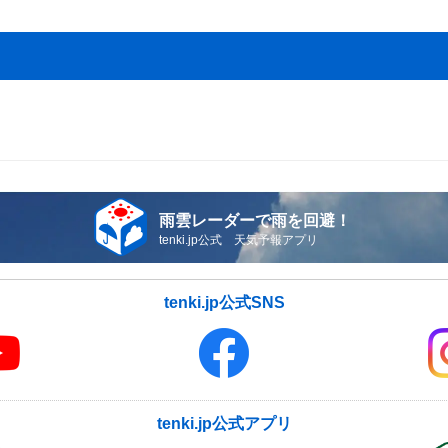
雨雲レーダーで雨を回避！
tenki.jp公式 天気予報アプリ
tenki.jp公式SNS
tenki.jp公式アプリ