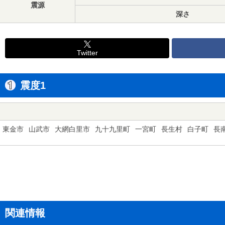
震源
深さ
Twitter
震度1
東金市
山武市
大網白里市
九十九里町
一宮町
長生村
白子町
長
関連情報