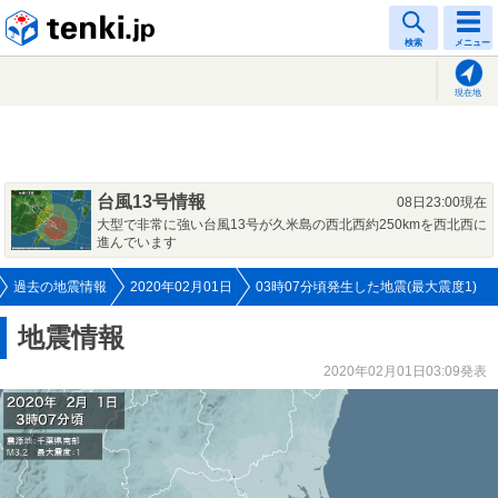
tenki.jp
検索
メニュー
現在地
台風13号情報
08日23:00現在
大型で非常に強い台風13号が久米島の西北西約250kmを西北西に
進んでいます
過去の地震情報
2020年02月01日
03時07分頃発生した地震(最大震度1)
地震情報
2020年02月01日03:09発表