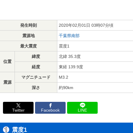
発生時刻
2020年02月01日 03時07分頃
震源地
千葉県南部
最大震度
震度1
緯度
北緯 35.3度
位置
経度
東経 139.9度
マグニチュード
M3.2
震源
深さ
約90km
Twitter
Facebook
LINE
震度1