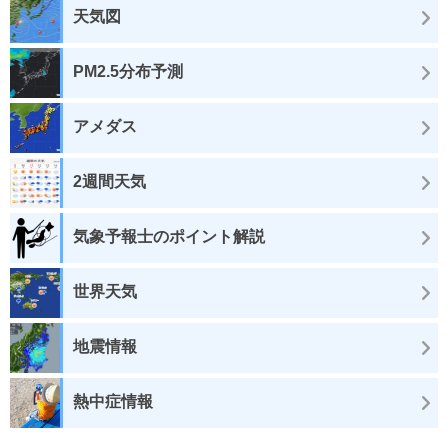
天気図
PM2.5分布予測
アメダス
2週間天気
気象予報士のポイント解説
世界天気
地震情報
熱中症情報