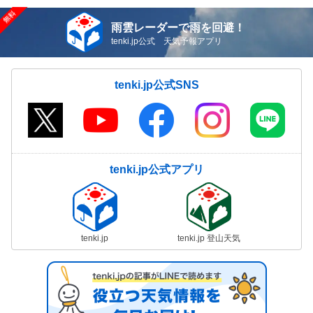
雨雲レーダーで雨を回避！
tenki.jp公式 天気予報アプリ
tenki.jp公式SNS
tenki.jp公式アプリ
tenki.jp
tenki.jp 登山天気