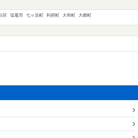
白区
塩竈市
七ヶ浜町
利府町
大和町
大郷町