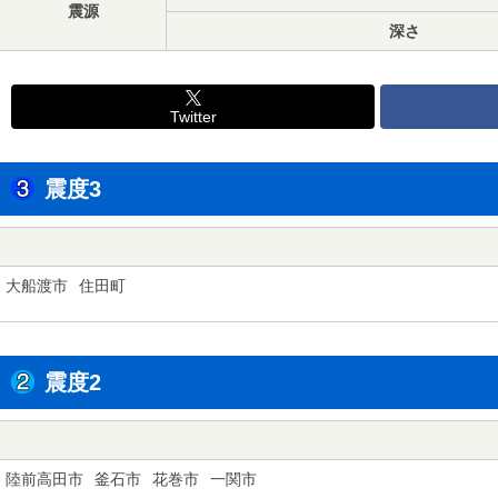
震源
深さ
Twitter
震度3
大船渡市
住田町
震度2
陸前高田市
釜石市
花巻市
一関市