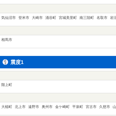
気仙沼市
登米市
大崎市
涌谷町
宮城美里町
南三陸町
名取市
岩
相馬市
震度1
階上町
大槌町
北上市
遠野市
奥州市
金ケ崎町
平泉町
宮古市
久慈市