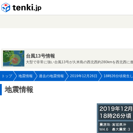
tenki.jp
台風13号情報
大型で非常に強い台風13号が久米島の西北西約280kmを西北西に
トップ
地震情報
過去の地震情報
2019年12月26日
18時26分頃発生
地震情報