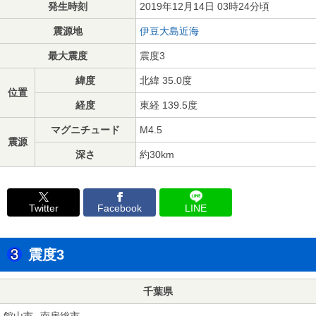
発生時刻
2019年12月14日 03時24分頃
震源地
伊豆大島近海
最大震度
震度3
緯度
北緯 35.0度
位置
経度
東経 139.5度
マグニチュード
M4.5
震源
深さ
約30km
Twitter
Facebook
LINE
震度3
千葉県
館山市
南房総市