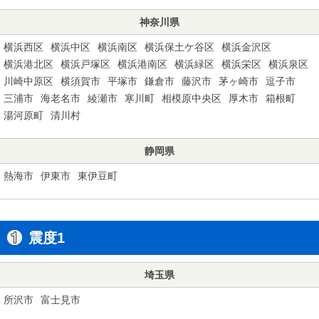
神奈川県
横浜西区
横浜中区
横浜南区
横浜保土ケ谷区
横浜金沢区
横浜港北区
横浜戸塚区
横浜港南区
横浜緑区
横浜栄区
横浜泉区
川崎中原区
横須賀市
平塚市
鎌倉市
藤沢市
茅ヶ崎市
逗子市
三浦市
海老名市
綾瀬市
寒川町
相模原中央区
厚木市
箱根町
湯河原町
清川村
静岡県
熱海市
伊東市
東伊豆町
震度1
埼玉県
所沢市
富士見市