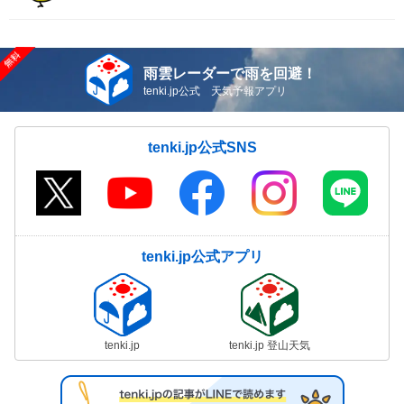
雨雲レーダーで雨を回避！
tenki.jp公式 天気予報アプリ
tenki.jp公式SNS
tenki.jp公式アプリ
tenki.jp
tenki.jp 登山天気