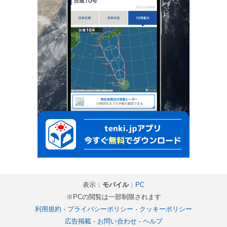
表示：
モバイル
｜
PC
※PCの閲覧は一部制限されます
利用規約
-
プライバシーポリシー
-
クッキーポリシー
広告掲載
-
お問い合わせ
-
ヘルプ