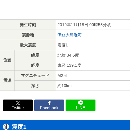
発生時刻
2019年11月18日 00時55分頃
震源地
伊豆大島近海
最大震度
震度1
緯度
北緯 34.6度
位置
経度
東経 139.1度
マグニチュード
M2.6
震源
深さ
約10km
Twitter
Facebook
LINE
震度1