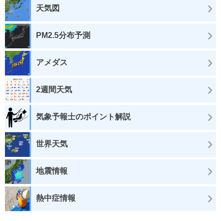
天気図
PM2.5分布予測
アメダス
2週間天気
気象予報士のポイント解説
世界天気
地震情報
熱中症情報