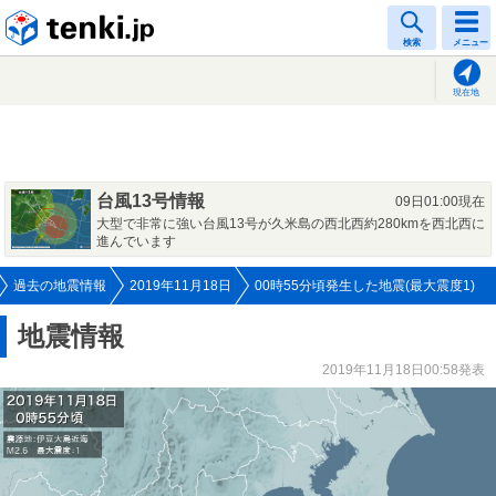
tenki.jp
検索
メニュー
現在地
台風13号情報
09日01:00現在
大型で非常に強い台風13号が久米島の西北西約280kmを西北西に
進んでいます
過去の地震情報
2019年11月18日
00時55分頃発生した地震(最大震度1)
地震情報
2019年11月18日00:58発表