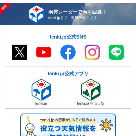
雨雲レーダーで雨を回避！
tenki.jp公式 天気予報アプリ
tenki.jp公式SNS
tenki.jp公式アプリ
tenki.jp
tenki.jp 登山天気