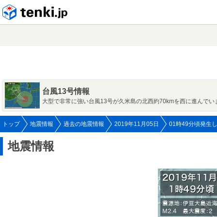
tenki.jp
台風13号情報
大型で非常に強い台風13号が久米島の北西約70kmを西に進んでい
トップ
地震情報
過去の地震情報
2019年11月05日
01時49分頃発生
地震情報