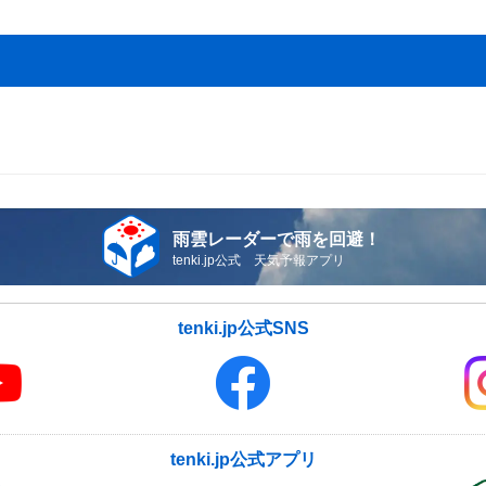
雨雲レーダーで雨を回避！
tenki.jp公式 天気予報アプリ
tenki.jp公式SNS
tenki.jp公式アプリ