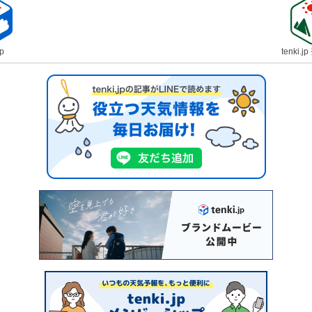
jp
tenki.