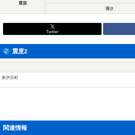
震源
深さ
Twitter
震度2
東伊豆町
関連情報