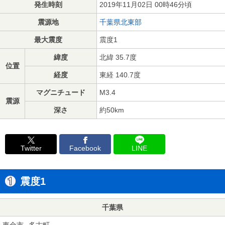
発生時刻
2019年11月02日 00時46分頃
震源地
千葉県北東部
最大震度
震度1
緯度
北緯 35.7度
位置
経度
東経 140.7度
マグニチュード
M3.4
震源
深さ
約50km
Twitter
Facebook
LINE
震度1
千葉県
東金市
多古町