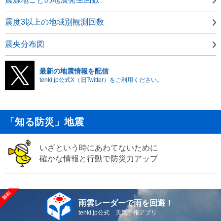
震度3以上の地域別観測回数
震央分布図
最新の地震情報を配信
tenki.jp公式X（旧Twitter）をご利用ください。
「知る防災」地震
いざという時にあわてないために
確かな情報と行動で防災力アップ
雨雲レーダーで雨を回避！
tenki.jp公式 天気予報アプリ