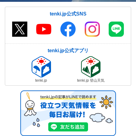
tenki.jp公式SNS
tenki.jp公式アプリ
tenki.jp
tenki.jp 登山天気