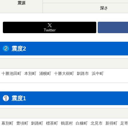
震源
深さ
Twitter
震度2
十勝池田町
本別町
浦幌町
十勝大樹町
釧路市
浜中町
震度1
幕別町
豊頃町
釧路町
標茶町
鶴居村
白糠町
北見市
新得町
足