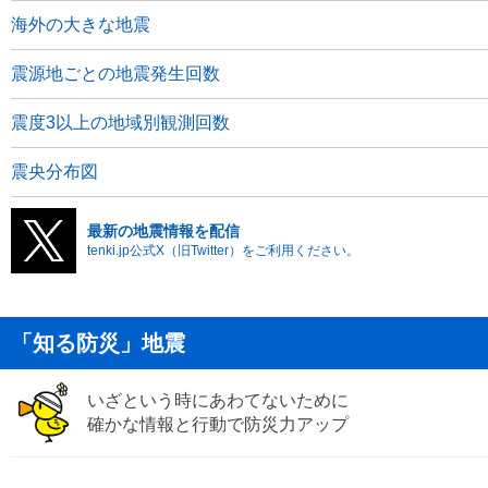
海外の大きな地震
震源地ごとの地震発生回数
震度3以上の地域別観測回数
震央分布図
最新の地震情報を配信
tenki.jp公式X（旧Twitter）をご利用ください。
「知る防災」地震
いざという時にあわてないために
確かな情報と行動で防災力アップ