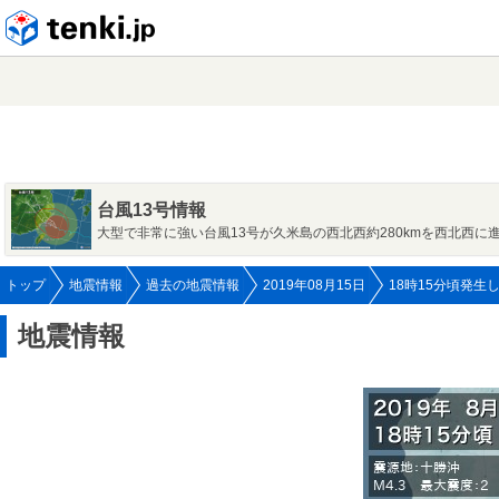
tenki.jp
台風13号情報
大型で非常に強い台風13号が久米島の西北西約280kmを西北西に
トップ
地震情報
過去の地震情報
2019年08月15日
18時15分頃発生
地震情報