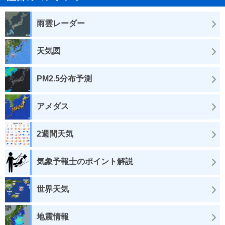
雨雲レーダー
天気図
PM2.5分布予測
アメダス
2週間天気
気象予報士のポイント解説
世界天気
地震情報