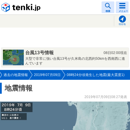
tenki.jp
検索
メニュー
現在地
台風13号情報
08日02:00現在
大型で非常に強い台風13号が久米島の北西約50kmを西南西に進
んでいます
過去の地震情報
2019年07月09日
08時24分頃発生した地震(最大震度1)
地震情報
2019年07月09日08:27発表