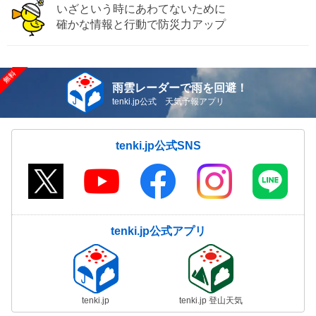
いざという時にあわてないために
確かな情報と行動で防災力アップ
雨雲レーダーで雨を回避！
tenki.jp公式 天気予報アプリ
tenki.jp公式SNS
tenki.jp公式アプリ
tenki.jp
tenki.jp 登山天気