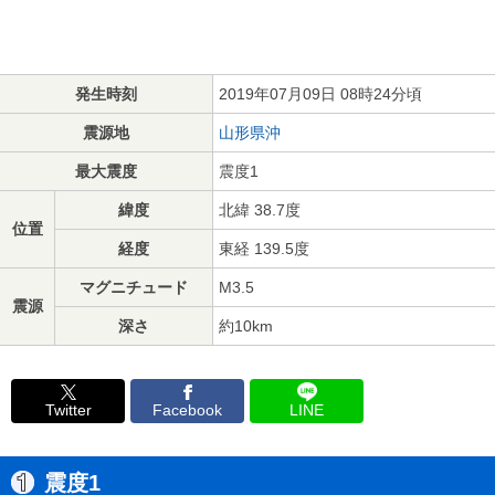
発生時刻
2019年07月09日 08時24分頃
震源地
山形県沖
最大震度
震度1
緯度
北緯 38.7度
位置
経度
東経 139.5度
マグニチュード
M3.5
震源
深さ
約10km
Twitter
Facebook
LINE
震度1