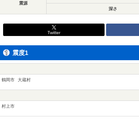
震源
深さ
Twitter
震度1
鶴岡市
大蔵村
村上市