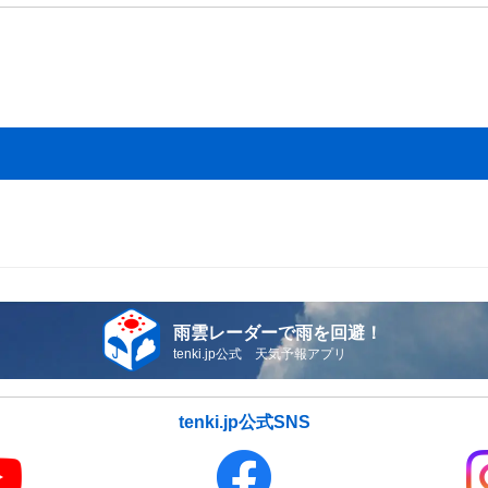
雨雲レーダーで雨を回避！
tenki.jp公式 天気予報アプリ
tenki.jp公式SNS