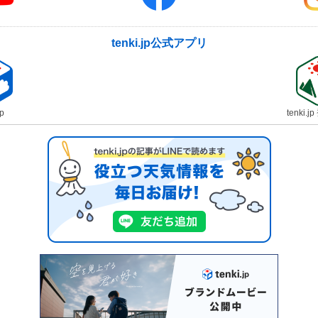
tenki.jp公式アプリ
jp
tenki.