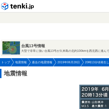
tenki.jp
台風13号情報
大型で非常に強い台風13号が久米島の北約100kmを西北西に進ん
トップ
地震情報
過去の地震情報
2019年06月28日
20時13分頃発生
地震情報