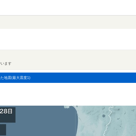
でいます
した地震(最大震度1)