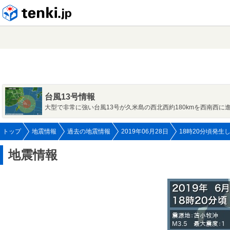
tenki.jp
台風13号情報
大型で非常に強い台風13号が久米島の西北西約180kmを西南西に
トップ
地震情報
過去の地震情報
2019年06月28日
18時20分頃発生
地震情報