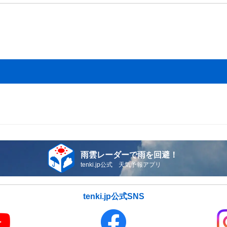
雨雲レーダーで雨を回避！
tenki.jp公式 天気予報アプリ
tenki.jp公式SNS