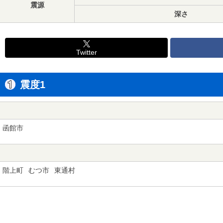
震源
深さ
Twitter
震度1
函館市
階上町
むつ市
東通村