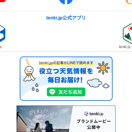
tenki.jp公式アプリ
jp
tenki.