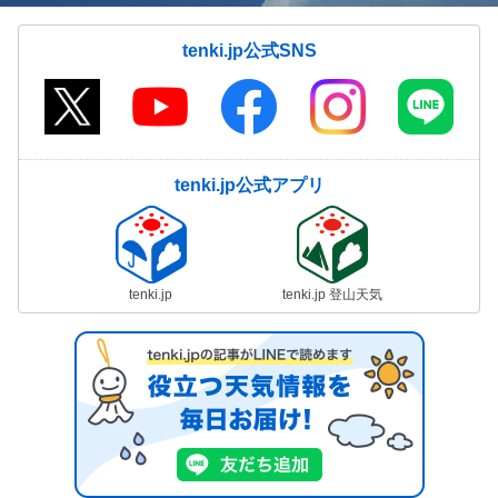
tenki.jp公式SNS
tenki.jp公式アプリ
tenki.jp
tenki.jp 登山天気