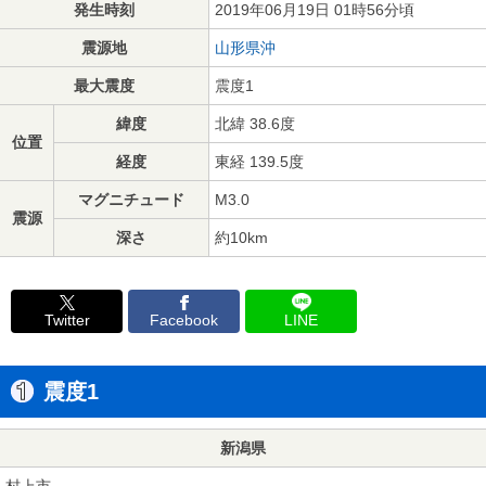
発生時刻
2019年06月19日 01時56分頃
震源地
山形県沖
最大震度
震度1
緯度
北緯 38.6度
位置
経度
東経 139.5度
マグニチュード
M3.0
震源
深さ
約10km
Twitter
Facebook
LINE
震度1
新潟県
村上市