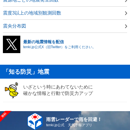
震度3以上の地域別観測回数
震央分布図
最新の地震情報を配信
tenki.jp公式X（旧Twitter）をご利用ください。
「知る防災」地震
いざという時にあわてないために
確かな情報と行動で防災力アップ
雨雲レーダーで雨を回避！
tenki.jp公式 天気予報アプリ