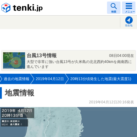
tenki.jp
検索
メニュー
現在地
台風13号情報
08日04:00現在
大型で非常に強い台風13号が久米島の北北西約40kmを南南西に
進んでいます
過去の地震情報
2019年04月12日
20時13分頃発生した地震(最大震度1)
地震情報
2019年04月12日20:16発表