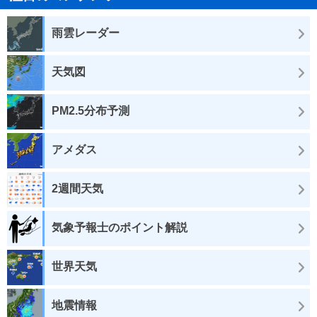
雨雲レーダー
天気図
PM2.5分布予測
アメダス
2週間天気
気象予報士のポイント解説
世界天気
地震情報