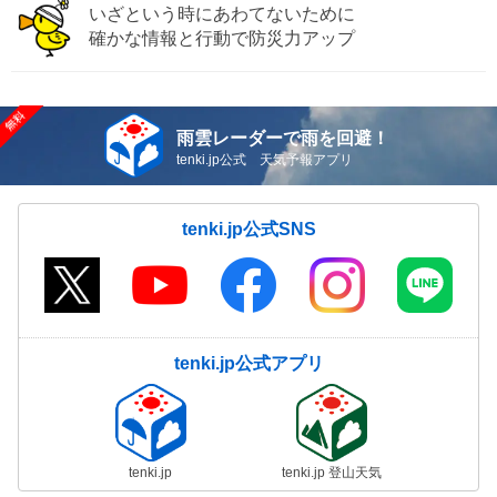
いざという時にあわてないために
確かな情報と行動で防災力アップ
雨雲レーダーで雨を回避！
tenki.jp公式 天気予報アプリ
tenki.jp公式SNS
tenki.jp公式アプリ
tenki.jp
tenki.jp 登山天気