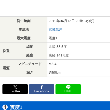
発生時刻
2019年04月12日 20時13分頃
震源地
宮城県沖
最大震度
震度1
緯度
北緯 38.5度
位置
経度
東経 141.8度
マグニチュード
M3.4
震源
深さ
約50km
Twitter
Facebook
LINE
震度1