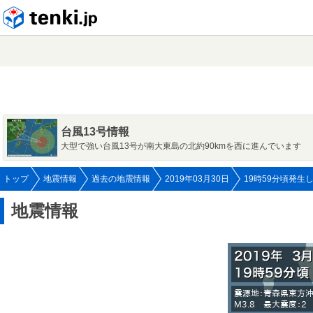
tenki.jp
台風13号情報
大型で強い台風13号が南大東島の北約90kmを西に進んでいます
トップ
地震情報
過去の地震情報
2019年03月30日
19時59分頃発生
地震情報