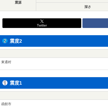
震源
深さ
Twitter
震度2
東通村
震度1
函館市