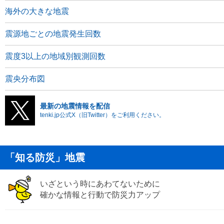
海外の大きな地震
震源地ごとの地震発生回数
震度3以上の地域別観測回数
震央分布図
最新の地震情報を配信
tenki.jp公式X（旧Twitter）をご利用ください。
「知る防災」地震
いざという時にあわてないために
確かな情報と行動で防災力アップ