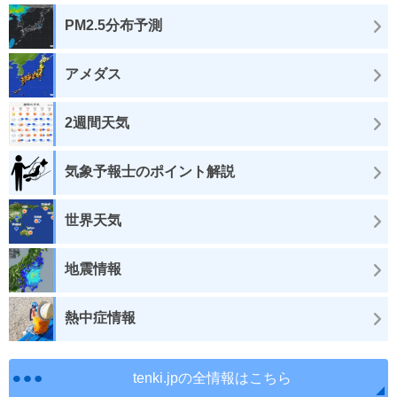
PM2.5分布予測
アメダス
2週間天気
気象予報士のポイント解説
世界天気
地震情報
熱中症情報
tenki.jpの全情報はこちら