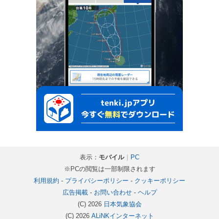
表示：
モバイル
｜
PC
※PCの閲覧は一部制限されます
利用規約
-
プライバシーポリシー
-
クッキーポリシー
広告掲載
-
お問い合わせ
-
ヘルプ
(C) 2026
日本気象協会
(C) 2026
ALiNKインターネット