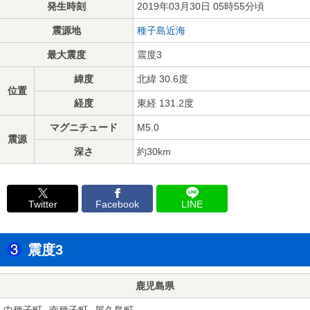
発生時刻
2019年03月30日 05時55分頃
震源地
種子島近海
最大震度
震度3
緯度
北緯 30.6度
位置
経度
東経 131.2度
マグニチュード
M5.0
震源
深さ
約30km
Twitter
Facebook
LINE
震度3
鹿児島県
中種子町
南種子町
屋久島町