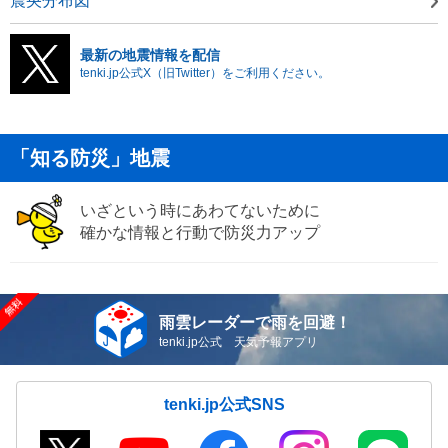
震央分布図
最新の地震情報を配信
tenki.jp公式X（旧Twitter）をご利用ください。
「知る防災」地震
いざという時にあわてないために
確かな情報と行動で防災力アップ
雨雲レーダーで雨を回避！
tenki.jp公式 天気予報アプリ
tenki.jp公式SNS