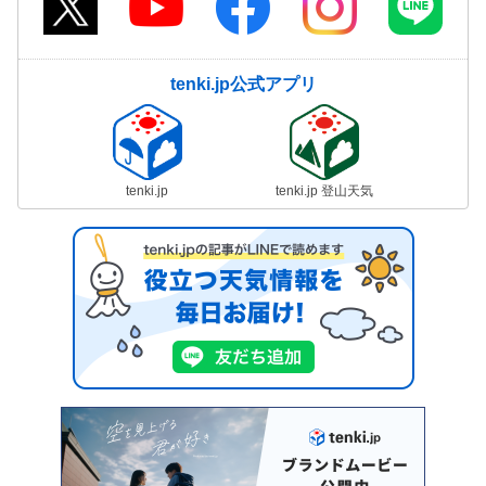
tenki.jp公式アプリ
tenki.jp
tenki.jp 登山天気