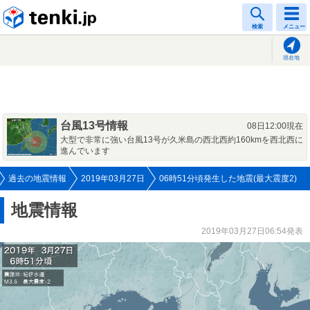
tenki.jp
検索
メニュー
現在地
台風13号情報
08日12:00現在
大型で非常に強い台風13号が久米島の西北西約160kmを西北西に
進んでいます
過去の地震情報
2019年03月27日
06時51分頃発生した地震(最大震度2)
地震情報
2019年03月27日06:54発表