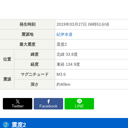
発生時刻
2019年03月27日 06時51分頃
震源地
紀伊水道
最大震度
震度2
緯度
北緯 33.8度
位置
経度
東経 134.9度
マグニチュード
M3.6
震源
深さ
約40km
Twitter
Facebook
LINE
震度2