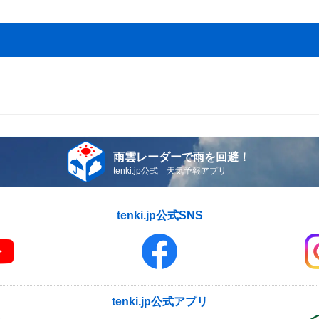
雨雲レーダーで雨を回避！
tenki.jp公式 天気予報アプリ
tenki.jp公式SNS
tenki.jp公式アプリ