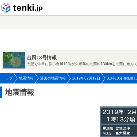
tenki.jp
台風13号情報
大型で非常に強い台風13号が久米島の北西約130kmを北西に進ん
トップ
地震情報
過去の地震情報
2019年02月19日
01時13分頃発生
地震情報