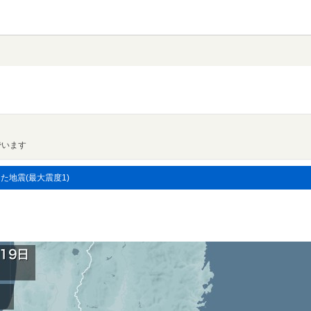
でいます
した地震(最大震度1)