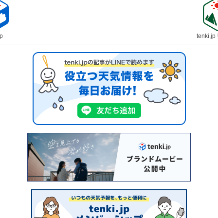
jp
tenki.