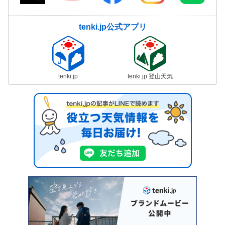
tenki.jp公式アプリ
tenki.jp
tenki.jp 登山天気