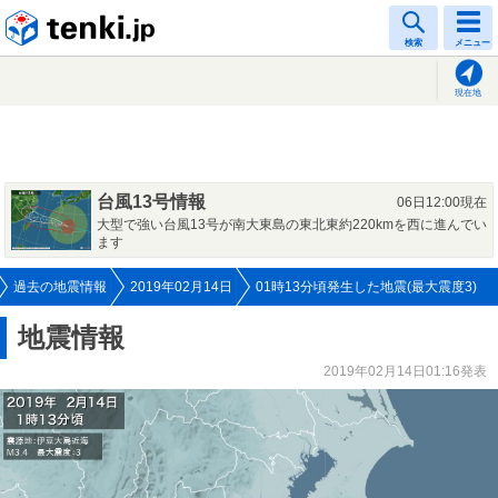
tenki.jp
検索
メニュー
現在地
台風13号情報
06日12:00現在
大型で強い台風13号が南大東島の東北東約220kmを西に進んでい
ます
過去の地震情報
2019年02月14日
01時13分頃発生した地震(最大震度3)
地震情報
2019年02月14日01:16発表