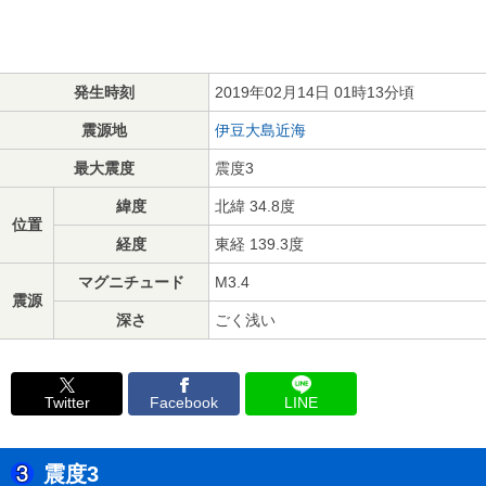
発生時刻
2019年02月14日 01時13分頃
震源地
伊豆大島近海
最大震度
震度3
緯度
北緯 34.8度
位置
経度
東経 139.3度
マグニチュード
M3.4
震源
深さ
ごく浅い
Twitter
Facebook
LINE
震度3