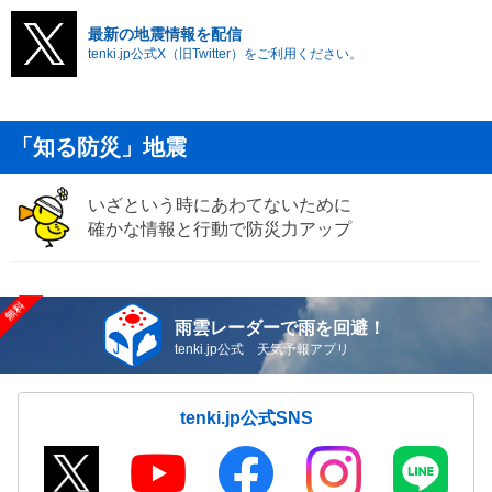
最新の地震情報を配信
tenki.jp公式X（旧Twitter）をご利用ください。
「知る防災」地震
いざという時にあわてないために
確かな情報と行動で防災力アップ
雨雲レーダーで雨を回避！
tenki.jp公式 天気予報アプリ
tenki.jp公式SNS