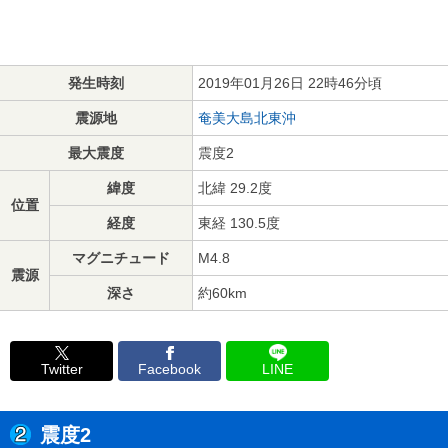
発生時刻
2019年01月26日 22時46分頃
震源地
奄美大島北東沖
最大震度
震度2
緯度
北緯 29.2度
位置
経度
東経 130.5度
マグニチュード
M4.8
震源
深さ
約60km
Twitter
Facebook
LINE
震度2