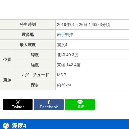
発生時刻
2019年01月26日 17時23分頃
震源地
岩手県沖
最大震度
震度4
緯度
北緯 40.3度
位置
経度
東経 142.4度
マグニチュード
M5.7
震源
深さ
約30km
Twitter
Facebook
LINE
震度4