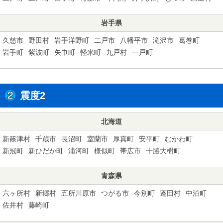
岩手県
久慈市
野田村
岩手洋野町
二戸市
八幡平市
滝沢市
葛巻町
岩手町
紫波町
矢巾町
軽米町
九戸村
一戸町
震度2
北海道
新篠津村
千歳市
長沼町
室蘭市
厚真町
安平町
むかわ町
新冠町
新ひだか町
浦河町
様似町
帯広市
十勝大樹町
青森県
六ヶ所村
新郷村
五所川原市
つがる市
今別町
蓬田村
中泊町
佐井村
藤崎町