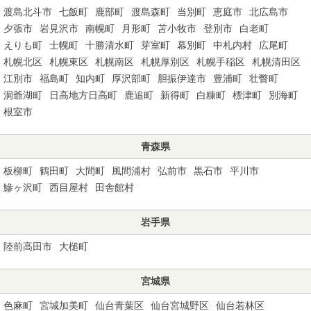
渡島北斗市
七飯町
鹿部町
渡島森町
当別町
恵庭市
北広島市
夕張市
岩見沢市
南幌町
月形町
苫小牧市
登別市
白老町
えりも町
士幌町
十勝清水町
芽室町
幕別町
中札内村
広尾町
札幌北区
札幌東区
札幌南区
札幌厚別区
札幌手稲区
札幌清田区
江別市
福島町
知内町
厚沢部町
胆振伊達市
豊浦町
壮瞥町
洞爺湖町
日高地方日高町
鹿追町
新得町
白糠町
標津町
別海町
根室市
青森県
板柳町
鶴田町
大間町
風間浦村
弘前市
黒石市
平川市
鰺ヶ沢町
西目屋村
田舎館村
岩手県
陸前高田市
大槌町
宮城県
色麻町
宮城加美町
仙台青葉区
仙台宮城野区
仙台若林区