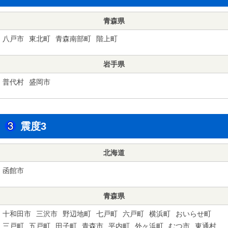
青森県
八戸市
東北町
青森南部町
階上町
岩手県
普代村
盛岡市
震度3
北海道
函館市
青森県
十和田市
三沢市
野辺地町
七戸町
六戸町
横浜町
おいらせ町
三戸町
五戸町
田子町
青森市
平内町
外ヶ浜町
むつ市
東通村