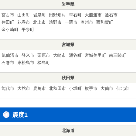
岩手県
宮古市
山田町
岩泉町
田野畑村
雫石町
大船渡市
釜石市
住田町
花巻市
北上市
遠野市
一関市
奥州市
西和賀町
金ケ崎町
平泉町
宮城県
気仙沼市
登米市
栗原市
大崎市
涌谷町
宮城美里町
南三陸町
石巻市
東松島市
松島町
秋田県
能代市
大館市
鹿角市
北秋田市
小坂町
横手市
大仙市
仙北市
震度1
北海道