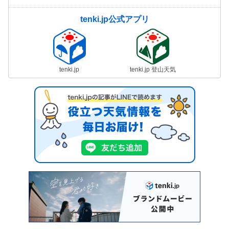
tenki.jp公式アプリ
tenki.jp
tenki.jp 登山天気