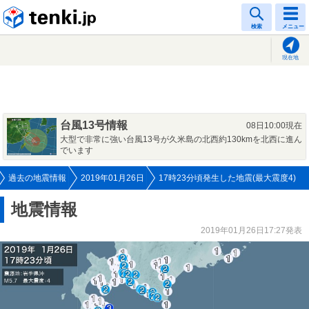
tenki.jp
検索
メニュー
現在地
台風13号情報
08日10:00現在
大型で非常に強い台風13号が久米島の北西約130kmを北西に進ん
でいます
過去の地震情報
2019年01月26日
17時23分頃発生した地震(最大震度4)
地震情報
2019年01月26日17:27発表