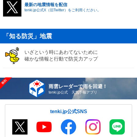
最新の地震情報を配信
tenki.jp公式X（旧Twitter）をご利用ください。
「知る防災」地震
いざという時にあわてないために
確かな情報と行動で防災力アップ
雨雲レーダーで雨を回避！
tenki.jp公式 天気予報アプリ
tenki.jp公式SNS