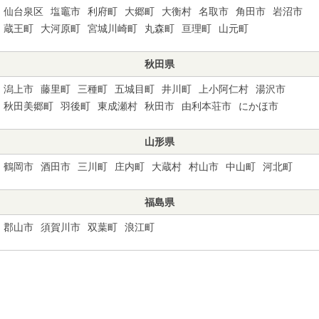
仙台泉区
塩竈市
利府町
大郷町
大衡村
名取市
角田市
岩沼市
蔵王町
大河原町
宮城川崎町
丸森町
亘理町
山元町
秋田県
潟上市
藤里町
三種町
五城目町
井川町
上小阿仁村
湯沢市
秋田美郷町
羽後町
東成瀬村
秋田市
由利本荘市
にかほ市
山形県
鶴岡市
酒田市
三川町
庄内町
大蔵村
村山市
中山町
河北町
福島県
郡山市
須賀川市
双葉町
浪江町