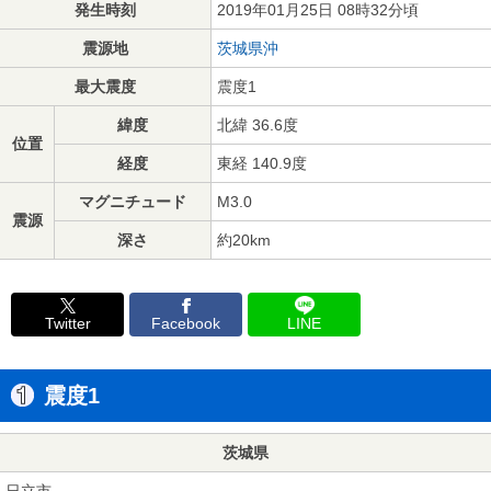
発生時刻
2019年01月25日 08時32分頃
震源地
茨城県沖
最大震度
震度1
緯度
北緯 36.6度
位置
経度
東経 140.9度
マグニチュード
M3.0
震源
深さ
約20km
Twitter
Facebook
LINE
震度1
茨城県
日立市