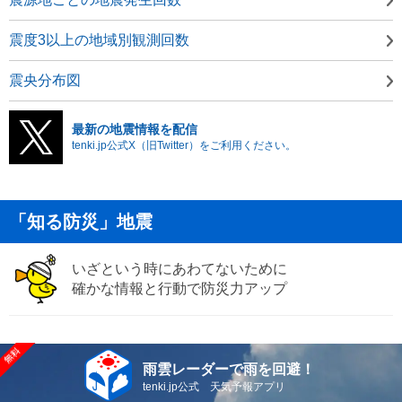
震度3以上の地域別観測回数
震央分布図
最新の地震情報を配信
tenki.jp公式X（旧Twitter）をご利用ください。
「知る防災」地震
いざという時にあわてないために
確かな情報と行動で防災力アップ
雨雲レーダーで雨を回避！
tenki.jp公式 天気予報アプリ