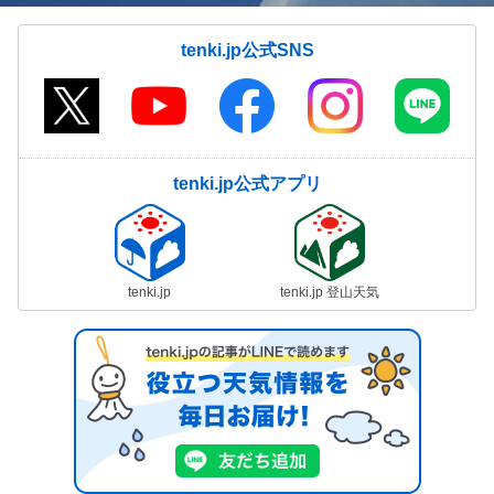
tenki.jp公式SNS
tenki.jp公式アプリ
tenki.jp
tenki.jp 登山天気